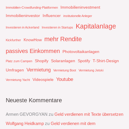
Immobilieninvestment
Immobilien-Crowdfunding-Plattformen
Immobilieninvestor
Influencer
institutionelle Anleger
Kapitalanlage
Investieren in Ackerland
Investieren in Startups
mehr Rendite
KnowHow
Kickfurther
passives Einkommen
Photovoltaikanlagen
Shopify
Solaranlagen
Spotify
T-Shirt-Design
Platz zum Campen
Vermietung
Umfragen
Vermietung Boot
Vermietung Jetski
Youtube
Videospiele
Vermietung Yacht
Neueste Kommentare
Armen GEVORGYAN
zu
Geld verdienen mit Texte übersetzen
Wolfgang Heidkamp
zu
Geld verdienen mit dem