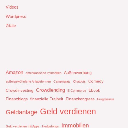
Videos
Wordpress
Zitate
Amazon
Außenwerbung
amerikanische Immobilien
Comedy
außergewöhnliche Anlageformen
Campinglatz
Chatbots
Crowdlending
Crowdinvesting
Ebook
E-Commerce
Finanzblogs
finanzielle Freiheit
Finanzkongress
Frugalismus
Geld verdienen
Geldanlage
Immobilien
Geld verdienen mit Apps
Hedgefongs