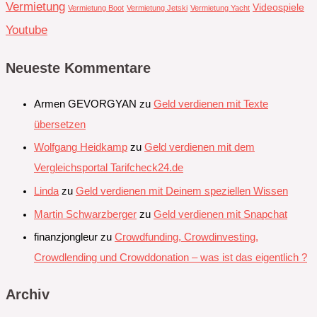
Vermietung
Videospiele
Vermietung Boot
Vermietung Jetski
Vermietung Yacht
Youtube
Neueste Kommentare
Armen GEVORGYAN
zu
Geld verdienen mit Texte
übersetzen
Wolfgang Heidkamp
zu
Geld verdienen mit dem
Vergleichsportal Tarifcheck24.de
Linda
zu
Geld verdienen mit Deinem speziellen Wissen
Martin Schwarzberger
zu
Geld verdienen mit Snapchat‭
finanzjongleur
zu
Crowdfunding, Crowdinvesting,
Crowdlending und Crowddonation – was ist das eigentlich ?
Archiv