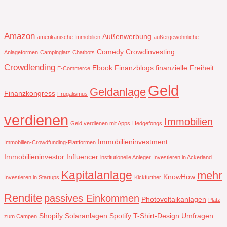
Amazon
Außenwerbung
amerikanische Immobilien
außergewöhnliche
Comedy
Crowdinvesting
Anlageformen
Campinglatz
Chatbots
Crowdlending
Ebook
Finanzblogs
finanzielle Freiheit
E-Commerce
Geld
Geldanlage
Finanzkongress
Frugalismus
verdienen
Immobilien
Geld verdienen mit Apps
Hedgefongs
Immobilieninvestment
Immobilien-Crowdfunding-Plattformen
Immobilieninvestor
Influencer
institutionelle Anleger
Investieren in Ackerland
Kapitalanlage
mehr
KnowHow
Investieren in Startups
Kickfurther
Rendite
passives Einkommen
Photovoltaikanlagen
Platz
Shopify
Solaranlagen
Spotify
T-Shirt-Design
Umfragen
zum Campen