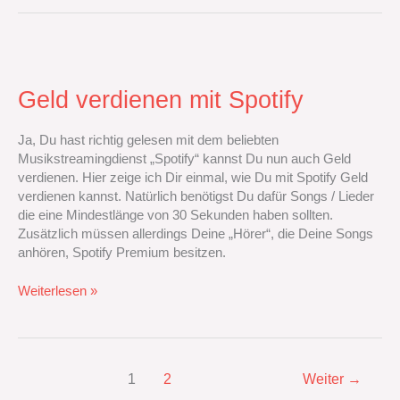
Geld
verdienen
mit
Geld verdienen mit Spotify
Spotify
Ja,‭ ‬Du hast richtig gelesen mit dem beliebten
Musikstreamingdienst‭ „‬Spotify‭“ ‬kannst Du nun auch Geld
verdienen.‭ ‬Hier zeige ich Dir einmal,‭ ‬wie Du mit Spotify Geld
verdienen kannst.‭ ‬Natürlich benötigst Du dafür Songs‭ ‬/‭ ‬Lieder
die eine Mindestlänge von‭ ‬30‭ ‬Sekunden haben sollten.‭
‬Zusätzlich müssen allerdings Deine‭ „‬Hörer‭“‬,‭ ‬die Deine Songs
anhören,‭ ‬Spotify Premium besitzen.‭
Weiterlesen »
1
2
Weiter
→