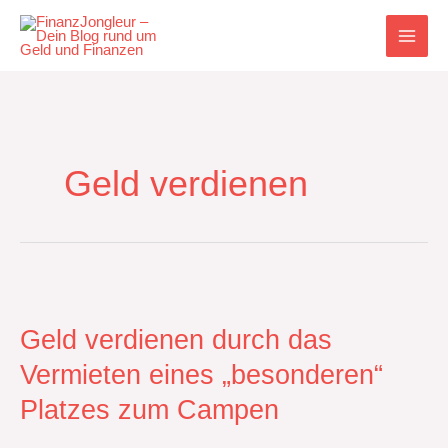
Zum
Inhalt
springen
Geld verdienen
Geld
verdienen
durch
Geld verdienen durch das
das
Vermieten eines „besonderen“
Vermieten
eines
Platzes zum Campen
„besonderen“
Platzes