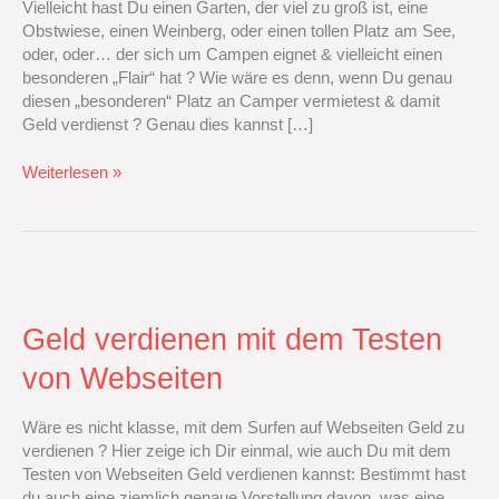
Vielleicht hast Du einen Garten, der viel zu groß ist, eine
zum
Obstwiese, einen Weinberg, oder einen tollen Platz am See,
Campen
oder, oder… der sich um Campen eignet & vielleicht einen
besonderen „Flair“ hat ? Wie wäre es denn, wenn Du genau
diesen „besonderen“ Platz an Camper vermietest & damit
Geld verdienst ? Genau dies kannst […]
Weiterlesen »
Geld
verdienen
mit
Geld verdienen mit dem Testen
dem
von Webseiten
Testen
von
Webseiten
Wäre es nicht klasse, mit dem Surfen auf Webseiten Geld zu
verdienen ? Hier zeige ich Dir einmal, wie auch Du mit dem
Testen von Webseiten Geld verdienen kannst: Bestimmt hast
du auch eine ziemlich genaue Vorstellung davon, was eine