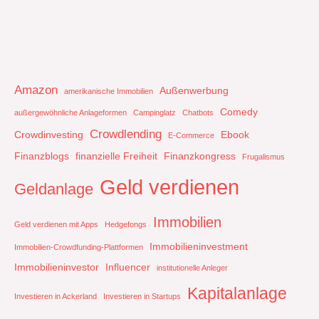
Amazon
Außenwerbung
amerikanische Immobilien
Comedy
außergewöhnliche Anlageformen
Campinglatz
Chatbots
Crowdlending
Crowdinvesting
Ebook
E-Commerce
Finanzblogs
finanzielle Freiheit
Finanzkongress
Frugalismus
Geld verdienen
Geldanlage
Immobilien
Geld verdienen mit Apps
Hedgefongs
Immobilieninvestment
Immobilien-Crowdfunding-Plattformen
Immobilieninvestor
Influencer
institutionelle Anleger
Kapitalanlage
Investieren in Ackerland
Investieren in Startups