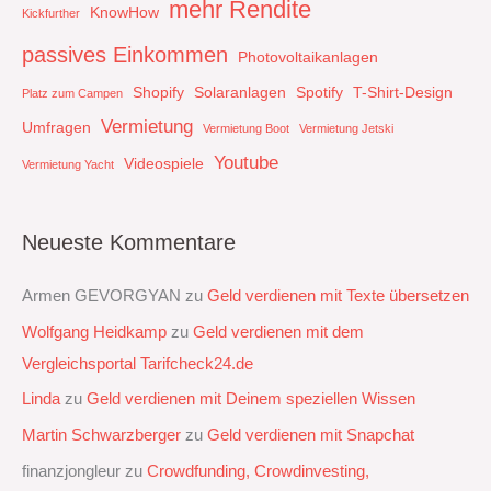
mehr Rendite
KnowHow
Kickfurther
passives Einkommen
Photovoltaikanlagen
Shopify
Solaranlagen
Spotify
T-Shirt-Design
Platz zum Campen
Vermietung
Umfragen
Vermietung Boot
Vermietung Jetski
Youtube
Videospiele
Vermietung Yacht
Neueste Kommentare
Armen GEVORGYAN
zu
Geld verdienen mit Texte übersetzen
Wolfgang Heidkamp
zu
Geld verdienen mit dem
Vergleichsportal Tarifcheck24.de
Linda
zu
Geld verdienen mit Deinem speziellen Wissen
Martin Schwarzberger
zu
Geld verdienen mit Snapchat‭
finanzjongleur
zu
Crowdfunding, Crowdinvesting,