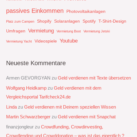
passives Einkommen
Photovoltaikanlagen
Shopify
Solaranlagen
Spotify
T-Shirt-Design
Platz zum Campen
Vermietung
Umfragen
Vermietung Boot
Vermietung Jetski
Youtube
Videospiele
Vermietung Yacht
Neueste Kommentare
Armen GEVORGYAN
zu
Geld verdienen mit Texte übersetzen
Wolfgang Heidkamp
zu
Geld verdienen mit dem
Vergleichsportal Tarifcheck24.de
Linda
zu
Geld verdienen mit Deinem speziellen Wissen
Martin Schwarzberger
zu
Geld verdienen mit Snapchat‭
finanzjongleur
zu
Crowdfunding, Crowdinvesting,
Crowdlending und Crowddonation – was ist das eigentlich ?