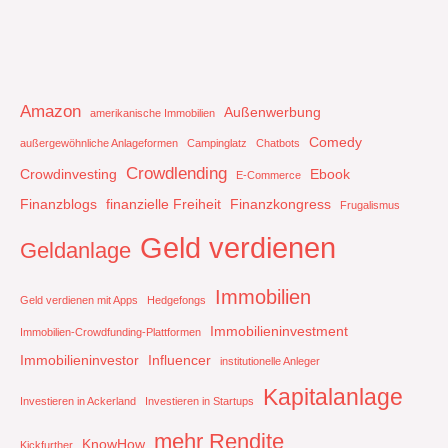
Amazon
Außenwerbung
amerikanische Immobilien
Comedy
außergewöhnliche Anlageformen
Campinglatz
Chatbots
Crowdlending
Crowdinvesting
Ebook
E-Commerce
Finanzblogs
finanzielle Freiheit
Finanzkongress
Frugalismus
Geld verdienen
Geldanlage
Immobilien
Geld verdienen mit Apps
Hedgefongs
Immobilieninvestment
Immobilien-Crowdfunding-Plattformen
Immobilieninvestor
Influencer
institutionelle Anleger
Kapitalanlage
Investieren in Ackerland
Investieren in Startups
mehr Rendite
KnowHow
Kickfurther