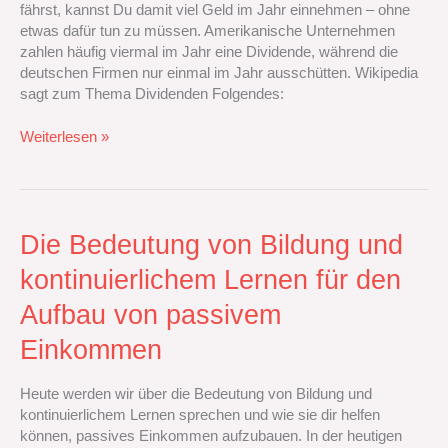
fährst, kannst Du damit viel Geld im Jahr einnehmen – ohne
etwas dafür tun zu müssen. Amerikanische Unternehmen
zahlen häufig viermal im Jahr eine Dividende, während die
deutschen Firmen nur einmal im Jahr ausschütten. Wikipedia
sagt zum Thema Dividenden Folgendes:
Weiterlesen »
Die
Die Bedeutung von Bildung und
Bedeutung
kontinuierlichem Lernen für den
von
Bildung
Aufbau von passivem
und
kontinuierlichem
Einkommen
Lernen
für
Heute werden wir über die Bedeutung von Bildung und
den
kontinuierlichem Lernen sprechen und wie sie dir helfen
Aufbau
können, passives Einkommen aufzubauen. In der heutigen
von