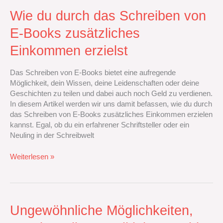
Wie
Wie du durch das Schreiben von
du
E-Books zusätzliches
durch
das
Einkommen erzielst
Schreiben
von
Das Schreiben von E-Books bietet eine aufregende
E-
Möglichkeit, dein Wissen, deine Leidenschaften oder deine
Books
Geschichten zu teilen und dabei auch noch Geld zu verdienen.
zusätzliches
In diesem Artikel werden wir uns damit befassen, wie du durch
Einkommen
das Schreiben von E-Books zusätzliches Einkommen erzielen
erzielst
kannst. Egal, ob du ein erfahrener Schriftsteller oder ein
Neuling in der Schreibwelt
Weiterlesen »
Ungewöhnliche
Ungewöhnliche Möglichkeiten,
Möglichkeiten,