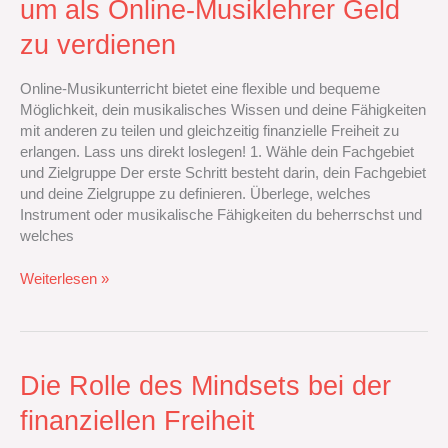
um als Online-Musiklehrer Geld
um
als
zu verdienen
Online-
Musiklehrer
Online-Musikunterricht bietet eine flexible und bequeme
Geld
Möglichkeit, dein musikalisches Wissen und deine Fähigkeiten
zu
mit anderen zu teilen und gleichzeitig finanzielle Freiheit zu
verdienen
erlangen. Lass uns direkt loslegen! 1. Wähle dein Fachgebiet
und Zielgruppe Der erste Schritt besteht darin, dein Fachgebiet
und deine Zielgruppe zu definieren. Überlege, welches
Instrument oder musikalische Fähigkeiten du beherrschst und
welches
Weiterlesen »
Die
Die Rolle des Mindsets bei der
Rolle
finanziellen Freiheit
des
Mindsets