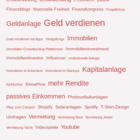
E-Commerce
Finanzblogs
finanzielle Freiheit
Finanzkongress
Frugalismus
Geld verdienen
Geldanlage
Immobilien
Geld verdienen mit Apps
Hedgefongs
Immobilieninvestment
Immobilien-Crowdfunding-Plattformen
Immobilieninvestor
Influencer
institutionelle Anleger
Kapitalanlage
Investieren in Ackerland
Investieren in Startups
mehr Rendite
KnowHow
Kickfurther
passives Einkommen
Photovoltaikanlagen
Shopify
Solaranlagen
Spotify
T-Shirt-Design
Platz zum Campen
Vermietung
Umfragen
Vermietung Boot
Vermietung Jetski
Youtube
Videospiele
Vermietung Yacht