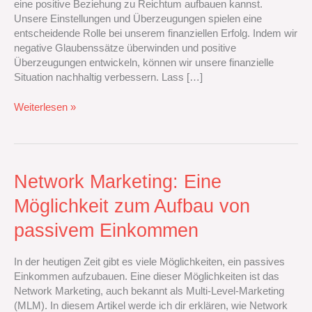
eine positive Beziehung zu Reichtum aufbauen kannst.
positive
Unsere Einstellungen und Überzeugungen spielen eine
Beziehung
entscheidende Rolle bei unserem finanziellen Erfolg. Indem wir
zu
negative Glaubenssätze überwinden und positive
Reichtum
Überzeugungen entwickeln, können wir unsere finanzielle
aufbaust
Situation nachhaltig verbessern. Lass […]
Weiterlesen »
Network
Network Marketing: Eine
Marketing:
Möglichkeit zum Aufbau von
Eine
Möglichkeit
passivem Einkommen
zum
Aufbau
In der heutigen Zeit gibt es viele Möglichkeiten, ein passives
von
Einkommen aufzubauen. Eine dieser Möglichkeiten ist das
passivem
Network Marketing, auch bekannt als Multi-Level-Marketing
Einkommen
(MLM). In diesem Artikel werde ich dir erklären, wie Network