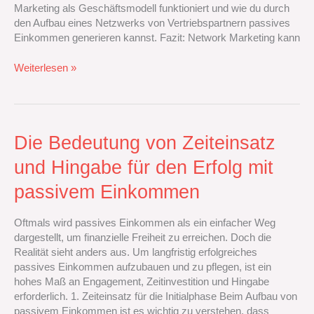
Marketing als Geschäftsmodell funktioniert und wie du durch
den Aufbau eines Netzwerks von Vertriebspartnern passives
Einkommen generieren kannst. Fazit: Network Marketing kann
Weiterlesen »
Die
Die Bedeutung von Zeiteinsatz
Bedeutung
und Hingabe für den Erfolg mit
von
Zeiteinsatz
passivem Einkommen
und
Hingabe
Oftmals wird passives Einkommen als ein einfacher Weg
für
dargestellt, um finanzielle Freiheit zu erreichen. Doch die
den
Realität sieht anders aus. Um langfristig erfolgreiches
Erfolg
passives Einkommen aufzubauen und zu pflegen, ist ein
mit
hohes Maß an Engagement, Zeitinvestition und Hingabe
passivem
erforderlich. 1. Zeiteinsatz für die Initialphase Beim Aufbau von
Einkommen
passivem Einkommen ist es wichtig zu verstehen, dass