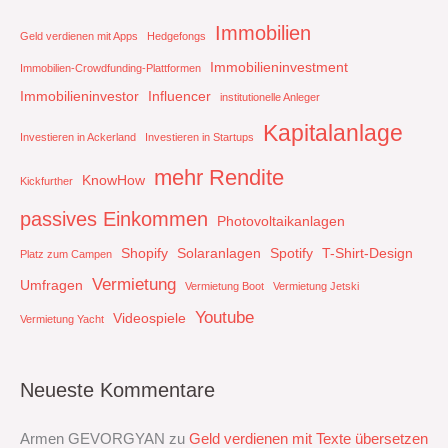
Immobilien
Geld verdienen mit Apps
Hedgefongs
Immobilieninvestment
Immobilien-Crowdfunding-Plattformen
Immobilieninvestor
Influencer
institutionelle Anleger
Kapitalanlage
Investieren in Ackerland
Investieren in Startups
mehr Rendite
KnowHow
Kickfurther
passives Einkommen
Photovoltaikanlagen
Shopify
Solaranlagen
Spotify
T-Shirt-Design
Platz zum Campen
Vermietung
Umfragen
Vermietung Boot
Vermietung Jetski
Youtube
Videospiele
Vermietung Yacht
Neueste Kommentare
Armen GEVORGYAN
zu
Geld verdienen mit Texte übersetzen