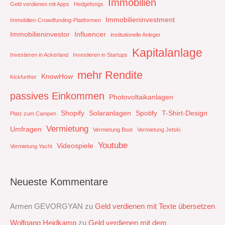
Immobilien
Geld verdienen mit Apps
Hedgefongs
Immobilieninvestment
Immobilien-Crowdfunding-Plattformen
Immobilieninvestor
Influencer
institutionelle Anleger
Kapitalanlage
Investieren in Ackerland
Investieren in Startups
mehr Rendite
KnowHow
Kickfurther
passives Einkommen
Photovoltaikanlagen
Shopify
Solaranlagen
Spotify
T-Shirt-Design
Platz zum Campen
Vermietung
Umfragen
Vermietung Boot
Vermietung Jetski
Youtube
Videospiele
Vermietung Yacht
Neueste Kommentare
Armen GEVORGYAN
zu
Geld verdienen mit Texte übersetzen
Wolfgang Heidkamp
zu
Geld verdienen mit dem