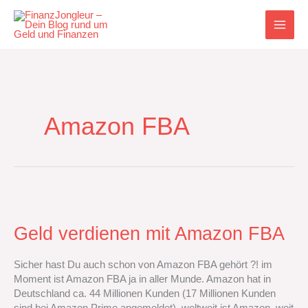
Zum
Inhalt
springen
Amazon FBA
Geld
verdienen
mit
Geld verdienen mit Amazon FBA
Amazon
FBA
Sicher hast Du auch schon von Amazon FBA gehört ?! im
Moment ist Amazon FBA ja in aller Munde. Amazon hat in
Deutschland ca. 44 Millionen Kunden (17 Millionen Kunden
sind bei Amazon Prime angemeldet), weltweit ist Amazon, weit