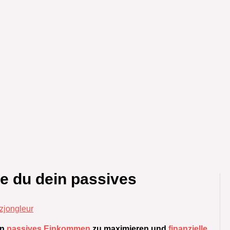
e du dein passives
nzjongleur
in
passives Einkommen
zu maximieren und
finanzielle