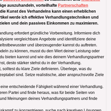
äge auszuhandeln, vorteilhafte
Partnerschaften
– die Kunst des Verhandelns kann einen erheblichen
Artikel werde ich effektive Verhandlungstechniken und
 erzielen und dein passives Einkommen zu maximieren.
ndlung erfordert gründliche Vorbereitung. Informiere dich
nalysiere vergleichbare Angebote und identifiziere deine
 selbstbewusster und überzeugender kannst du auftreten.
ndeln zu können, musst du den Wert deiner Leistung oder
 du bieten kannst und wie dies deinem Verhandlungspartner
t, desto stärker stehst du in der Verhandlung.
, solltest du klare Ziele definieren. Überlege, was du
ptabel sind. Setze realistische, aber anspruchsvolle Ziele
 eine entscheidende Fähigkeit während einer Verhandlung.
ren Partei und finde heraus, was für beide Seiten von
en und Meinungen deines Verhandlungspartners und finde
reiskampf zu konzentrieren, suche nach kreativen Lösungen,