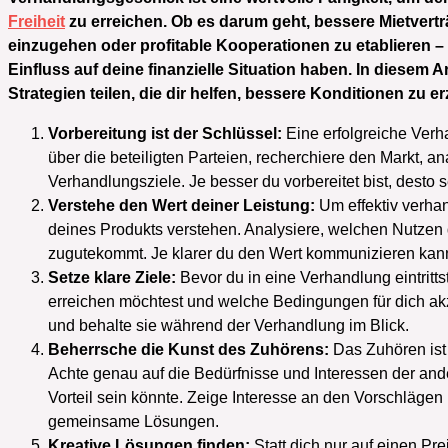
Freiheit
zu erreichen. Ob es darum geht, bessere Mietvertr
einzugehen oder profitable Kooperationen zu etablieren 
Einfluss auf deine finanzielle Situation haben. In diesem 
Strategien teilen, die dir helfen, bessere Konditionen zu
Vorbereitung ist der Schlüssel:
Eine erfolgreiche Verha
über die beteiligten Parteien, recherchiere den Markt, a
Verhandlungsziele. Je besser du vorbereitet bist, desto
Verstehe den Wert deiner Leistung:
Um effektiv verha
deines Produkts verstehen. Analysiere, welchen Nutzen
zugutekommt. Je klarer du den Wert kommunizieren kanns
Setze klare Ziele:
Bevor du in eine Verhandlung eintrittst
erreichen möchtest und welche Bedingungen für dich akze
und behalte sie während der Verhandlung im Blick.
Beherrsche die Kunst des Zuhörens:
Das Zuhören ist
Achte genau auf die Bedürfnisse und Interessen der ande
Vorteil sein könnte. Zeige Interesse an den Vorschläg
gemeinsame Lösungen.
Kreative Lösungen finden:
Statt dich nur auf einen P