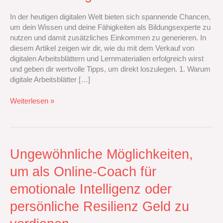
und
Lernmaterialien
In der heutigen digitalen Welt bieten sich spannende Chancen,
für
um dein Wissen und deine Fähigkeiten als Bildungsexperte zu
Bildungszwecke
nutzen und damit zusätzliches Einkommen zu generieren. In
zusätzliches
diesem Artikel zeigen wir dir, wie du mit dem Verkauf von
Einkommen
digitalen Arbeitsblättern und Lernmaterialien erfolgreich wirst
generierst
und geben dir wertvolle Tipps, um direkt loszulegen. 1. Warum
digitale Arbeitsblätter […]
Weiterlesen »
Ungewöhnliche
Ungewöhnliche Möglichkeiten,
Möglichkeiten,
um als Online-Coach für
um
als
emotionale Intelligenz oder
Online-
Coach
persönliche Resilienz Geld zu
für