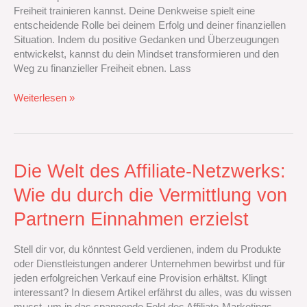
Freiheit trainieren kannst. Deine Denkweise spielt eine
Mindset
entscheidende Rolle bei deinem Erfolg und deiner finanziellen
für
Situation. Indem du positive Gedanken und Überzeugungen
finanzielle
entwickelst, kannst du dein Mindset transformieren und den
Freiheit
Weg zu finanzieller Freiheit ebnen. Lass
trainierst
Weiterlesen »
Die
Die Welt des Affiliate-Netzwerks:
Welt
Wie du durch die Vermittlung von
des
Affiliate-
Partnern Einnahmen erzielst
Netzwerks:
Wie
Stell dir vor, du könntest Geld verdienen, indem du Produkte
du
oder Dienstleistungen anderer Unternehmen bewirbst und für
durch
jeden erfolgreichen Verkauf eine Provision erhältst. Klingt
die
interessant? In diesem Artikel erfährst du alles, was du wissen
Vermittlung