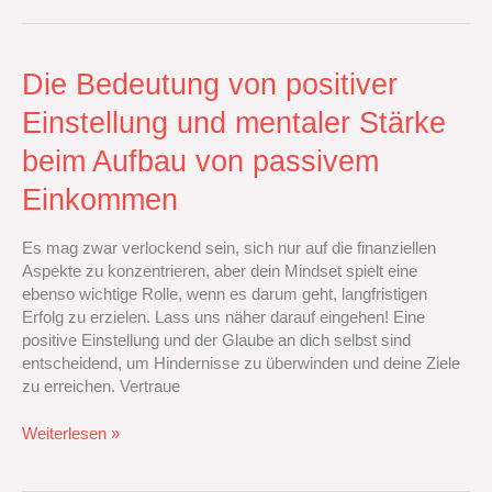
Die
Die Bedeutung von positiver
Bedeutung
Einstellung und mentaler Stärke
von
positiver
beim Aufbau von passivem
Einstellung
und
Einkommen
mentaler
Stärke
Es mag zwar verlockend sein, sich nur auf die finanziellen
beim
Aspekte zu konzentrieren, aber dein Mindset spielt eine
Aufbau
ebenso wichtige Rolle, wenn es darum geht, langfristigen
von
Erfolg zu erzielen. Lass uns näher darauf eingehen! Eine
passivem
positive Einstellung und der Glaube an dich selbst sind
Einkommen
entscheidend, um Hindernisse zu überwinden und deine Ziele
zu erreichen. Vertraue
Weiterlesen »