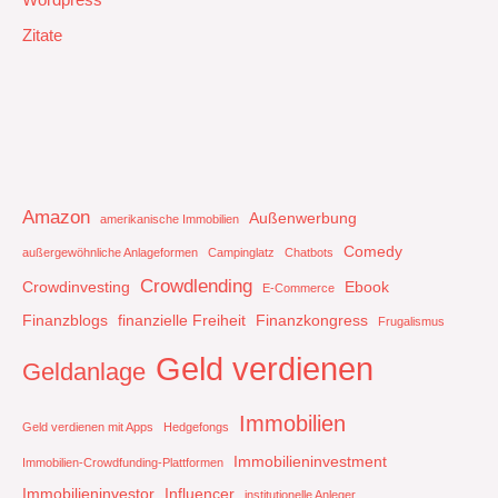
Zitate
Amazon
Außenwerbung
amerikanische Immobilien
Comedy
außergewöhnliche Anlageformen
Campinglatz
Chatbots
Crowdlending
Crowdinvesting
Ebook
E-Commerce
Finanzblogs
finanzielle Freiheit
Finanzkongress
Frugalismus
Geld verdienen
Geldanlage
Immobilien
Geld verdienen mit Apps
Hedgefongs
Immobilieninvestment
Immobilien-Crowdfunding-Plattformen
Immobilieninvestor
Influencer
institutionelle Anleger