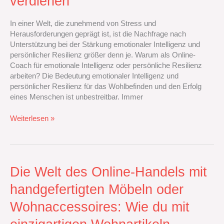
verdienen
emotionale
Intelligenz
oder
In einer Welt, die zunehmend von Stress und
persönliche
Herausforderungen geprägt ist, ist die Nachfrage nach
Resilienz
Unterstützung bei der Stärkung emotionaler Intelligenz und
Geld
persönlicher Resilienz größer denn je. Warum als Online-
zu
Coach für emotionale Intelligenz oder persönliche Resilienz
verdienen
arbeiten? Die Bedeutung emotionaler Intelligenz und
persönlicher Resilienz für das Wohlbefinden und den Erfolg
eines Menschen ist unbestreitbar. Immer
Weiterlesen »
Die
Die Welt des Online-Handels mit
Welt
handgefertigten Möbeln oder
des
Online-
Wohnaccessoires: Wie du mit
Handels
mit