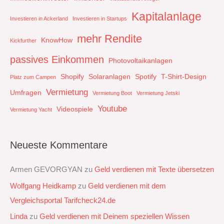
Kapitalanlage
Investieren in Ackerland
Investieren in Startups
mehr Rendite
KnowHow
Kickfurther
passives Einkommen
Photovoltaikanlagen
Shopify
Solaranlagen
Spotify
T-Shirt-Design
Platz zum Campen
Vermietung
Umfragen
Vermietung Boot
Vermietung Jetski
Youtube
Videospiele
Vermietung Yacht
Neueste Kommentare
Armen GEVORGYAN
zu
Geld verdienen mit Texte übersetzen
Wolfgang Heidkamp
zu
Geld verdienen mit dem
Vergleichsportal Tarifcheck24.de
Linda
zu
Geld verdienen mit Deinem speziellen Wissen