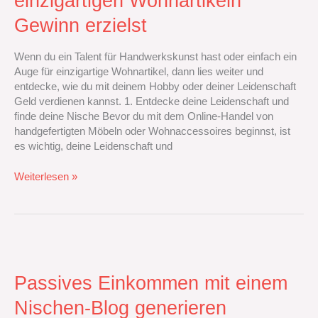
einzigartigen Wohnartikeln
handgefertigten
Gewinn erzielst
Möbeln
oder
Wohnaccessoires:
Wenn du ein Talent für Handwerkskunst hast oder einfach ein
Wie
Auge für einzigartige Wohnartikel, dann lies weiter und
du
entdecke, wie du mit deinem Hobby oder deiner Leidenschaft
mit
Geld verdienen kannst. 1. Entdecke deine Leidenschaft und
einzigartigen
finde deine Nische Bevor du mit dem Online-Handel von
Wohnartikeln
handgefertigten Möbeln oder Wohnaccessoires beginnst, ist
Gewinn
es wichtig, deine Leidenschaft und
erzielst
Weiterlesen »
Passives
Einkommen
mit
Passives Einkommen mit einem
einem
Nischen-Blog generieren
Nischen-