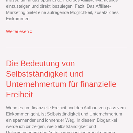
musst, um in das spannende Feld des Affiliate-Marketings
von
einzusteigen und direkt loszulegen. Fazit: Das Affiliate-
Partnern
Marketing bietet eine aufregende Möglichkeit, zusätzliches
Einnahmen
Einkommen
erzielst
Weiterlesen »
Die
Die Bedeutung von
Bedeutung
Selbstständigkeit und
von
Selbstständigkeit
Unternehmertum für finanzielle
und
Unternehmertum
Freiheit
für
finanzielle
Wenn es um finanzielle Freiheit und den Aufbau von passivem
Freiheit
Einkommen geht, ist Selbstständigkeit und Unternehmertum
ein spannender und lohnender Weg. In diesem Blogartikel
werde ich dir zeigen, wie Selbstständigkeit und
Unternehmertum den Aufbau von passivem Einkommen