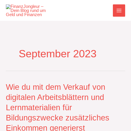
Zum
Inhalt
springen
September 2023
Wie
Wie du mit dem Verkauf von
du
digitalen Arbeitsblättern und
mit
dem
Lernmaterialien für
Verkauf
von
Bildungszwecke zusätzliches
digitalen
Einkommen generierst
Arbeitsblättern