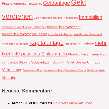
Geld
Geldanlage
Finanzkongress
Frugalismus
verdienen
Immobilien
Geld verdienen mit Apps
Hedgefongs
Immobilieninvestment
Immobilien-Crowdfunding-Plattformen
Immobilieninvestor
Influencer
institutionelle Anleger
Investieren in Ackerland
Kapitalanlage
mehr
KnowHow
Investieren in Startups
Kickfurther
Rendite
passives Einkommen
Photovoltaikanlagen
Platz
Shopify
Solaranlagen
Spotify
T-Shirt-Design
Umfragen
zum Campen
Vermietung
Videospiele
Vermietung Boot
Vermietung Jetski
Vermietung Yacht
Youtube
Neueste Kommentare
Armen GEVORGYAN
zu
Geld verdienen mit Texte