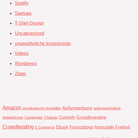
Spotify
Startups
T-Shirt-Design
Uncategorized
ungewöhnliche Investments
Videos
Wordpress
Zitate
Amazon
Außenwerbung
amerikanische Immobilien
außergewöhnliche
Comedy
Crowdinvesting
Anlageformen
Campinglatz
Chatbots
Crowdlending
Ebook
Finanzblogs
finanzielle Freiheit
E-Commerce