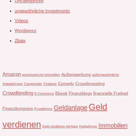
Uncategorized
ungewöhnliche Investments
Videos
Wordpress
Zitate
Amazon
Außenwerbung
amerikanische Immobilien
außergewöhnliche
Comedy
Crowdinvesting
Anlageformen
Campinglatz
Chatbots
Crowdlending
Ebook
Finanzblogs
finanzielle Freiheit
E-Commerce
Geld
Geldanlage
Finanzkongress
Frugalismus
verdienen
Immobilien
Geld verdienen mit Apps
Hedgefongs