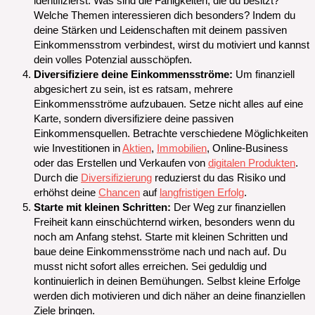
identifizierst. Was sind die Fähigkeiten, die du besitzt?
Welche Themen interessieren dich besonders? Indem du
deine Stärken und Leidenschaften mit deinem passiven
Einkommensstrom verbindest, wirst du motiviert und kannst
dein volles Potenzial ausschöpfen.
Diversifiziere deine Einkommensströme:
Um finanziell
abgesichert zu sein, ist es ratsam, mehrere
Einkommensströme aufzubauen. Setze nicht alles auf eine
Karte, sondern diversifiziere deine passiven
Einkommensquellen. Betrachte verschiedene Möglichkeiten
wie Investitionen in
Aktien
,
Immobilien
, Online-Business
oder das Erstellen und Verkaufen von
digitalen Produkten
.
Durch die
Diversifizierung
reduzierst du das Risiko und
erhöhst deine
Chancen
auf
langfristigen Erfolg
.
Starte mit kleinen Schritten:
Der Weg zur finanziellen
Freiheit kann einschüchternd wirken, besonders wenn du
noch am Anfang stehst. Starte mit kleinen Schritten und
baue deine Einkommensströme nach und nach auf. Du
musst nicht sofort alles erreichen. Sei geduldig und
kontinuierlich in deinen Bemühungen. Selbst kleine Erfolge
werden dich motivieren und dich näher an deine finanziellen
Ziele bringen.