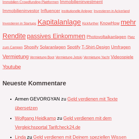
Immobilieninvestment
Immobilien-Crowdfunding-Plattformen
Immobilieninvestor
Influencer
institutionelle Anleger
Investieren in Ackerland
Kapitalanlage
mehr
KnowHow
Investieren in Startups
Kickfurther
Rendite
passives Einkommen
Photovoltaikanlagen
Platz
Shopify
Solaranlagen
Spotify
T-Shirt-Design
Umfragen
zum Campen
Vermietung
Videospiele
Vermietung Boot
Vermietung Jetski
Vermietung Yacht
Youtube
Neueste Kommentare
Armen GEVORGYAN
zu
Geld verdienen mit Texte
übersetzen
Wolfgang Heidkamp
zu
Geld verdienen mit dem
Vergleichsportal Tarifcheck24.de
Linda
zu
Geld verdienen mit Deinem speziellen Wissen