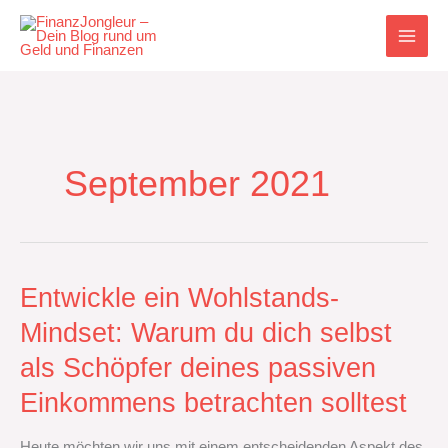
Zum
Inhalt
springen
September 2021
Entwickle
Entwickle ein Wohlstands-
ein
Mindset: Warum du dich selbst
Wohlstands-
Mindset:
als Schöpfer deines passiven
Warum
du
Einkommens betrachten solltest
dich
selbst
Heute möchten wir uns mit einem entscheidenden Aspekt des