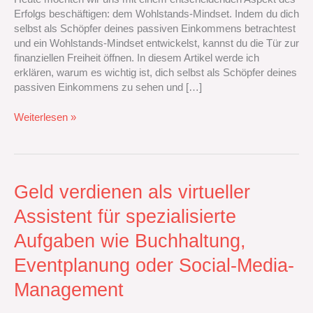
als
Erfolgs beschäftigen: dem Wohlstands-Mindset. Indem du dich
Schöpfer
selbst als Schöpfer deines passiven Einkommens betrachtest
deines
und ein Wohlstands-Mindset entwickelst, kannst du die Tür zur
passiven
finanziellen Freiheit öffnen. In diesem Artikel werde ich
Einkommens
erklären, warum es wichtig ist, dich selbst als Schöpfer deines
betrachten
passiven Einkommens zu sehen und […]
solltest
Weiterlesen »
Geld
Geld verdienen als virtueller
verdienen
Assistent für spezialisierte
als
virtueller
Aufgaben wie Buchhaltung,
Assistent
für
Eventplanung oder Social-Media-
spezialisierte
Management
Aufgaben
wie