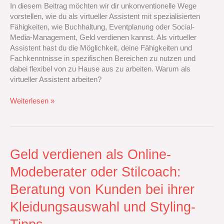
Buchhaltung,
In diesem Beitrag möchten wir dir unkonventionelle Wege
Eventplanung
vorstellen, wie du als virtueller Assistent mit spezialisierten
oder
Fähigkeiten, wie Buchhaltung, Eventplanung oder Social-
Social-
Media-Management, Geld verdienen kannst. Als virtueller
Media-
Assistent hast du die Möglichkeit, deine Fähigkeiten und
Management
Fachkenntnisse in spezifischen Bereichen zu nutzen und
dabei flexibel von zu Hause aus zu arbeiten. Warum als
virtueller Assistent arbeiten?
Weiterlesen »
Geld
Geld verdienen als Online-
verdienen
Modeberater oder Stilcoach:
als
Online-
Beratung von Kunden bei ihrer
Modeberater
oder
Kleidungsauswahl und Styling-
Stilcoach:
Beratung