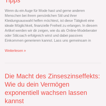
Tipps
von
Kunden
Wenn du ein Auge für Mode hast und gerne anderen
bei
Menschen bei ihrem persönlichen Stil und ihrer
ihrer
Kleidungsauswahl helfen möchtest, ist diese Tätigkeit eine
Kleidungsauswahl
ideale Möglichkeit, finanzielle Freiheit zu erlangen. In diesem
und
Artikel werden wir dir zeigen, wie du als Online-Modeberater
Styling-
oder Stilcoach erfolgreich wirst und dabei passives
Tipps
Einkommen generieren kannst. Lass uns gemeinsam in
Weiterlesen »
Die
Die Macht des Zinseszinseffekts:
Macht
Wie du dein Vermögen
des
Zinseszinseffekts:
exponentiell wachsen lassen
Wie
du
kannst
dein