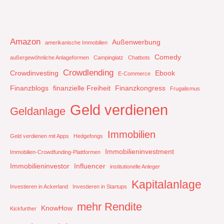
Amazon
Außenwerbung
amerikanische Immobilien
Comedy
außergewöhnliche Anlageformen
Campinglatz
Chatbots
Crowdlending
Crowdinvesting
Ebook
E-Commerce
Finanzblogs
finanzielle Freiheit
Finanzkongress
Frugalismus
Geld verdienen
Geldanlage
Immobilien
Geld verdienen mit Apps
Hedgefongs
Immobilieninvestment
Immobilien-Crowdfunding-Plattformen
Immobilieninvestor
Influencer
institutionelle Anleger
Kapitalanlage
Investieren in Ackerland
Investieren in Startups
mehr Rendite
KnowHow
Kickfurther