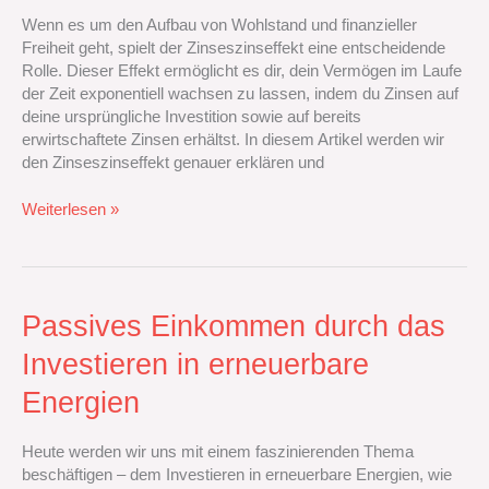
Vermögen
Wenn es um den Aufbau von Wohlstand und finanzieller
exponentiell
Freiheit geht, spielt der Zinseszinseffekt eine entscheidende
wachsen
Rolle. Dieser Effekt ermöglicht es dir, dein Vermögen im Laufe
lassen
der Zeit exponentiell wachsen zu lassen, indem du Zinsen auf
kannst
deine ursprüngliche Investition sowie auf bereits
erwirtschaftete Zinsen erhältst. In diesem Artikel werden wir
den Zinseszinseffekt genauer erklären und
Weiterlesen »
Passives
Passives Einkommen durch das
Einkommen
Investieren in erneuerbare
durch
das
Energien
Investieren
in
Heute werden wir uns mit einem faszinierenden Thema
erneuerbare
beschäftigen – dem Investieren in erneuerbare Energien, wie
Energien