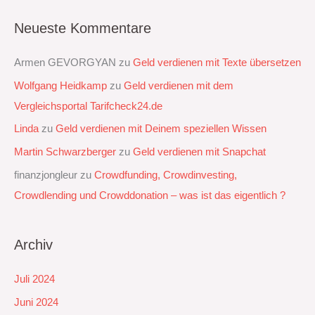
Neueste Kommentare
Armen GEVORGYAN
zu
Geld verdienen mit Texte übersetzen
Wolfgang Heidkamp
zu
Geld verdienen mit dem
Vergleichsportal Tarifcheck24.de
Linda
zu
Geld verdienen mit Deinem speziellen Wissen
Martin Schwarzberger
zu
Geld verdienen mit Snapchat‭
finanzjongleur
zu
Crowdfunding, Crowdinvesting,
Crowdlending und Crowddonation – was ist das eigentlich ?
Archiv
Juli 2024
Juni 2024