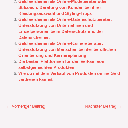
Geld verdienen als Online-Modeberater oder
Stilcoach: Beratung von Kunden bei ihrer
Kleidungsauswahl und Styling-Tipps
Geld verdienen als Online-Datenschutzberater:
Unterstützung von Unternehmen und
Einzelpersonen beim Datenschutz und der
Datensicherheit
Geld verdienen als Online-Karriereberater:
Unterstützung von Menschen bei der beruflichen
Orientierung und Karriereplanung
Die besten Plattformen für den Verkauf von
selbstgemachten Produkten
Wie du mit dem Verkauf von Produkten online Geld
verdienen kannst
←
Vorheriger Beitrag
Nächster Beitrag
→