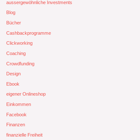
aussergewöhnliche Investments
Blog
Bücher
Cashbackprogramme
Clickworking
Coaching
Crowdfunding
Design
Ebook
eigener Onlineshop
Einkommen
Facebook
Finanzen
finanzielle Freiheit