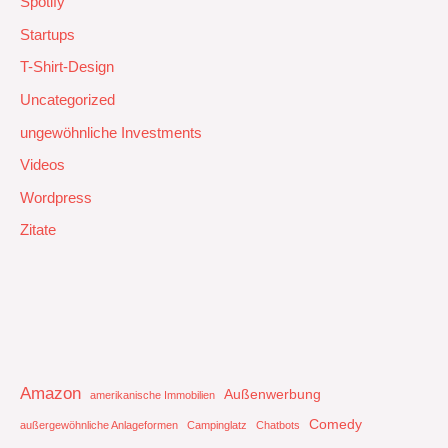
Spotify
Startups
T-Shirt-Design
Uncategorized
ungewöhnliche Investments
Videos
Wordpress
Zitate
Amazon
Außenwerbung
amerikanische Immobilien
Comedy
außergewöhnliche Anlageformen
Campinglatz
Chatbots