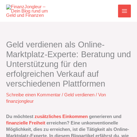
Zum
Inhalt
springen
Geld verdienen als Online-
Marktplatz-Experte: Beratung und
Unterstützung für den
erfolgreichen Verkauf auf
verschiedenen Plattformen
Schreibe einen Kommentar
/
Geld verdienen
/ Von
finanzjongleur
Du möchtest
zusätzliches Einkommen
generieren und
finanzielle Freiheit
erreichen? Eine unkonventionelle
Möglichkeit, dies zu erreichen, ist die Tätigkeit als Online-
Marktplatz-Experte. In diesem Blogartikel erfährst du, wie