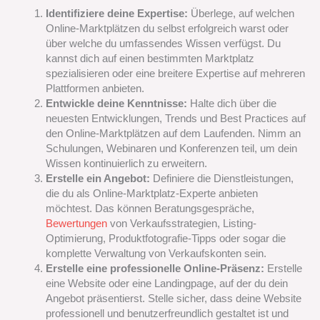
Identifiziere deine Expertise:
Überlege, auf welchen
Online-Marktplätzen du selbst erfolgreich warst oder
über welche du umfassendes Wissen verfügst. Du
kannst dich auf einen bestimmten Marktplatz
spezialisieren oder eine breitere Expertise auf mehreren
Plattformen anbieten.
Entwickle deine Kenntnisse:
Halte dich über die
neuesten Entwicklungen, Trends und Best Practices auf
den Online-Marktplätzen auf dem Laufenden. Nimm an
Schulungen, Webinaren und Konferenzen teil, um dein
Wissen kontinuierlich zu erweitern.
Erstelle ein Angebot:
Definiere die Dienstleistungen,
die du als Online-Marktplatz-Experte anbieten
möchtest. Das können Beratungsgespräche,
Bewertungen
von Verkaufsstrategien, Listing-
Optimierung, Produktfotografie-Tipps oder sogar die
komplette Verwaltung von Verkaufskonten sein.
Erstelle eine professionelle Online-Präsenz:
Erstelle
eine Website oder eine Landingpage, auf der du dein
Angebot präsentierst. Stelle sicher, dass deine Website
professionell und benutzerfreundlich gestaltet ist und