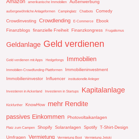
Amazon
Außenwerbung
amerikanische Immobilien
Comedy
außergewöhnliche Anlageformen
Campinglatz
Chatbots
Crowdlending
Crowdinvesting
Ebook
E-Commerce
Finanzblogs
finanzielle Freiheit
Finanzkongress
Frugalismus
Geld verdienen
Geldanlage
Immobilien
Geld verdienen mit Apps
Hedgefongs
Immobilieninvestment
Immobilien-Crowdfunding-Plattformen
Immobilieninvestor
Influencer
institutionelle Anleger
Kapitalanlage
Investieren in Ackerland
Investieren in Startups
mehr Rendite
KnowHow
Kickfurther
passives Einkommen
Photovoltaikanlagen
Shopify
Solaranlagen
Spotify
T-Shirt-Design
Platz zum Campen
Vermietung
Umfragen
Vermietung Boot
Vermietung Jetski