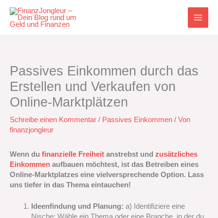
Zum
Inhalt
springen
Passives Einkommen durch das
Erstellen und Verkaufen von
Online-Marktplätzen
Schreibe einen Kommentar
/
Passives Einkommen
/ Von
finanzjongleur
Wenn du
finanzielle Freiheit
anstrebst und
zusätzliches
Einkommen
aufbauen möchtest, ist das Betreiben eines
Online-Marktplatzes eine vielversprechende Option. Lass
uns tiefer in das Thema eintauchen!
Ideenfindung und Planung:
a) Identifiziere eine
Nische: Wähle ein Thema oder eine Branche, in der du