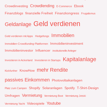
Crowdlending
Crowdinvesting
Ebook
E-Commerce
Finanzblogs
finanzielle Freiheit
Finanzkongress
Frugalismus
Geld verdienen
Geldanlage
Immobilien
Geld verdienen mit Apps
Hedgefongs
Immobilieninvestment
Immobilien-Crowdfunding-Plattformen
Immobilieninvestor
Influencer
institutionelle Anleger
Kapitalanlage
Investieren in Ackerland
Investieren in Startups
mehr Rendite
KnowHow
Kickfurther
passives Einkommen
Photovoltaikanlagen
Shopify
Solaranlagen
Spotify
T-Shirt-Design
Platz zum Campen
Vermietung
Umfragen
Vermietung Boot
Vermietung Jetski
Youtube
Videospiele
Vermietung Yacht