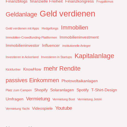
Finanzblogs
finanzielle Freiheit
Finanzkongress
Frugalismus
Geld verdienen
Geldanlage
Immobilien
Geld verdienen mit Apps
Hedgefongs
Immobilieninvestment
Immobilien-Crowdfunding-Plattformen
Immobilieninvestor
Influencer
institutionelle Anleger
Kapitalanlage
Investieren in Ackerland
Investieren in Startups
mehr Rendite
KnowHow
Kickfurther
passives Einkommen
Photovoltaikanlagen
Shopify
Solaranlagen
Spotify
T-Shirt-Design
Platz zum Campen
Vermietung
Umfragen
Vermietung Boot
Vermietung Jetski
Youtube
Videospiele
Vermietung Yacht