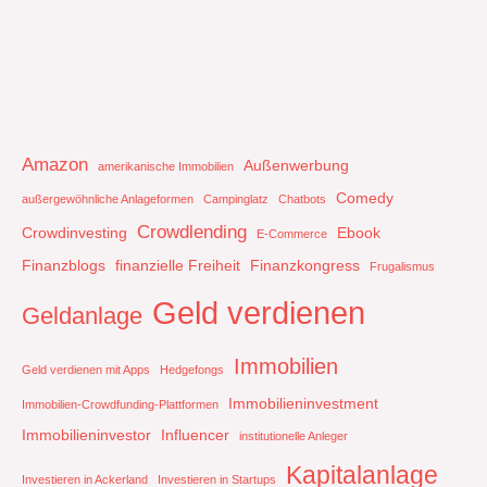
Amazon
Außenwerbung
amerikanische Immobilien
Comedy
außergewöhnliche Anlageformen
Campinglatz
Chatbots
Crowdlending
Crowdinvesting
Ebook
E-Commerce
Finanzblogs
finanzielle Freiheit
Finanzkongress
Frugalismus
Geld verdienen
Geldanlage
Immobilien
Geld verdienen mit Apps
Hedgefongs
Immobilieninvestment
Immobilien-Crowdfunding-Plattformen
Immobilieninvestor
Influencer
institutionelle Anleger
Kapitalanlage
Investieren in Ackerland
Investieren in Startups