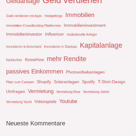
Geldanlage
Immobilien
Geld verdienen mit Apps
Hedgefongs
Immobilieninvestment
Immobilien-Crowdfunding-Plattformen
Immobilieninvestor
Influencer
institutionelle Anleger
Kapitalanlage
Investieren in Ackerland
Investieren in Startups
mehr Rendite
KnowHow
Kickfurther
passives Einkommen
Photovoltaikanlagen
Shopify
Solaranlagen
Spotify
T-Shirt-Design
Platz zum Campen
Vermietung
Umfragen
Vermietung Boot
Vermietung Jetski
Youtube
Videospiele
Vermietung Yacht
Neueste Kommentare