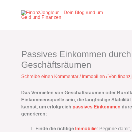
Zum
Inhalt
springen
Passives Einkommen durch 
Geschäftsräumen
Schreibe einen Kommentar
/
Immobilien
/ Von
finanz
Das Vermieten von Geschäftsräumen oder Bürofl
Einkommensquelle sein, die langfristige Stabilität 
kannst, um erfolgreich
passives Einkommen
durc
generieren:
Finde die richtige
Immobilie
:
Beginne damit, 