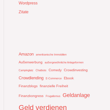
Wordpress
Zitate
Amazon
amerikanische Immobilien
Außenwerbung
außergewöhnliche Anlageformen
Comedy
Crowdinvesting
Campinglatz
Chatbots
Crowdlending
Ebook
E-Commerce
Finanzblogs
finanzielle Freiheit
Geldanlage
Finanzkongress
Frugalismus
Geld verdienen