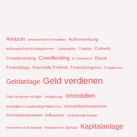
Amazon
Außenwerbung
amerikanische Immobilien
Comedy
außergewöhnliche Anlageformen
Campinglatz
Chatbots
Crowdlending
Crowdinvesting
Ebook
E-Commerce
Finanzblogs
finanzielle Freiheit
Finanzkongress
Frugalismus
Geld verdienen
Geldanlage
Immobilien
Geld verdienen mit Apps
Hedgefongs
Immobilieninvestment
Immobilien-Crowdfunding-Plattformen
Immobilieninvestor
Influencer
institutionelle Anleger
Kapitalanlage
Investieren in Ackerland
Investieren in Startups