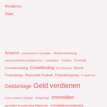
Wordpress
Zitate
Amazon
Außenwerbung
amerikanische Immobilien
Comedy
außergewöhnliche Anlageformen
Campinglatz
Chatbots
Crowdlending
Crowdinvesting
Ebook
E-Commerce
Finanzblogs
finanzielle Freiheit
Finanzkongress
Frugalismus
Geld verdienen
Geldanlage
Immobilien
Geld verdienen mit Apps
Hedgefongs
Immobilieninvestment
Immobilien-Crowdfunding-Plattformen