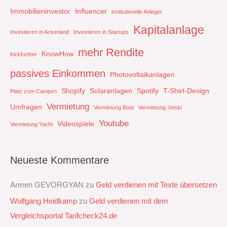
Immobilieninvestor
Influencer
institutionelle Anleger
Kapitalanlage
Investieren in Ackerland
Investieren in Startups
mehr Rendite
KnowHow
Kickfurther
passives Einkommen
Photovoltaikanlagen
Shopify
Solaranlagen
Spotify
T-Shirt-Design
Platz zum Campen
Vermietung
Umfragen
Vermietung Boot
Vermietung Jetski
Youtube
Videospiele
Vermietung Yacht
Neueste Kommentare
Armen GEVORGYAN
zu
Geld verdienen mit Texte übersetzen
Wolfgang Heidkamp
zu
Geld verdienen mit dem
Vergleichsportal Tarifcheck24.de