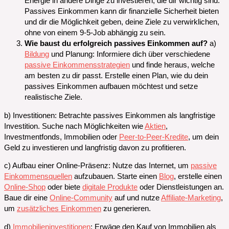
Energie in andere Dinge zu investieren, die dir wichtig sind.
Passives Einkommen kann dir finanzielle Sicherheit bieten
und dir die Möglichkeit geben, deine Ziele zu verwirklichen,
ohne von einem 9-5-Job abhängig zu sein.
Wie baust du erfolgreich passives Einkommen auf?
a)
Bildung
und Planung: Informiere dich über verschiedene
passive Einkommensstrategien
und finde heraus, welche
am besten zu dir passt. Erstelle einen Plan, wie du dein
passives Einkommen aufbauen möchtest und setze
realistische Ziele.
b) Investitionen: Betrachte passives Einkommen als langfristige
Investition. Suche nach Möglichkeiten wie
Aktien
,
Investmentfonds, Immobilien oder
Peer-to-Peer-Kredite
, um dein
Geld zu investieren und langfristig davon zu profitieren.
c) Aufbau einer Online-Präsenz: Nutze das Internet, um
passive
Einkommensquellen
aufzubauen. Starte einen
Blog
, erstelle einen
Online-Shop
oder biete
digitale Produkte
oder Dienstleistungen an.
Baue dir eine
Online-Community
auf und nutze
Affiliate-Marketing
,
um
zusätzliches Einkommen
zu generieren.
d)
Immobilieninvestitionen
: Erwäge den Kauf von Immobilien als