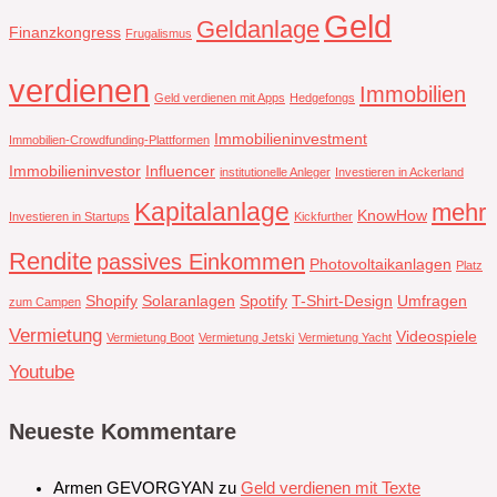
Geld
Geldanlage
Finanzkongress
Frugalismus
verdienen
Immobilien
Geld verdienen mit Apps
Hedgefongs
Immobilieninvestment
Immobilien-Crowdfunding-Plattformen
Immobilieninvestor
Influencer
institutionelle Anleger
Investieren in Ackerland
Kapitalanlage
mehr
KnowHow
Investieren in Startups
Kickfurther
Rendite
passives Einkommen
Photovoltaikanlagen
Platz
Shopify
Solaranlagen
Spotify
T-Shirt-Design
Umfragen
zum Campen
Vermietung
Videospiele
Vermietung Boot
Vermietung Jetski
Vermietung Yacht
Youtube
Neueste Kommentare
Armen GEVORGYAN
zu
Geld verdienen mit Texte