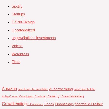
Spotify
Startups
T-Shirt-Design
Uncategorized
ungewöhnliche Investments
Videos
Wordpress
Zitate
Amazon
Außenwerbung
amerikanische Immobilien
außergewöhnliche
Comedy
Crowdinvesting
Anlageformen
Campinglatz
Chatbots
Crowdlending
Ebook
Finanzblogs
finanzielle Freiheit
E-Commerce