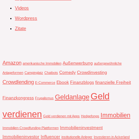
Videos
Wordpress
Zitate
Amazon
Außenwerbung
amerikanische Immobilien
außergewöhnliche
Comedy
Crowdinvesting
Anlageformen
Campinglatz
Chatbots
Crowdlending
Ebook
Finanzblogs
finanzielle Freiheit
E-Commerce
Geld
Geldanlage
Finanzkongress
Frugalismus
verdienen
Immobilien
Geld verdienen mit Apps
Hedgefongs
Immobilieninvestment
Immobilien-Crowdfunding-Plattformen
Immobilieninvestor
Influencer
institutionelle Anleger
Investieren in Ackerland