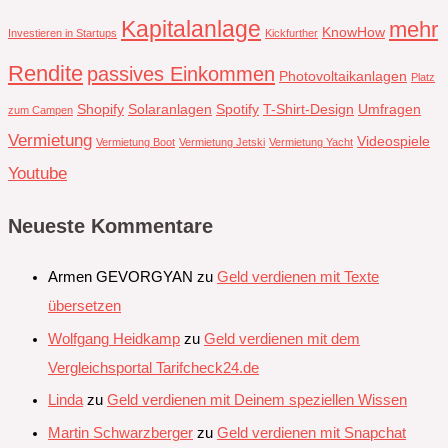
Kapitalanlage
mehr
KnowHow
Investieren in Startups
Kickfurther
Rendite
passives Einkommen
Photovoltaikanlagen
Platz
Shopify
Solaranlagen
Spotify
T-Shirt-Design
Umfragen
zum Campen
Vermietung
Videospiele
Vermietung Boot
Vermietung Jetski
Vermietung Yacht
Youtube
Neueste Kommentare
Armen GEVORGYAN
zu
Geld verdienen mit Texte
übersetzen
Wolfgang Heidkamp
zu
Geld verdienen mit dem
Vergleichsportal Tarifcheck24.de
Linda
zu
Geld verdienen mit Deinem speziellen Wissen
Martin Schwarzberger
zu
Geld verdienen mit Snapchat‭