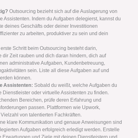
tig?
Outsourcing bezieht sich auf die Auslagerung von
le Assistenten. Indem du Aufgaben delegierst, kannst du
te deines Geschäfts oder deiner Investitionen
ffizienter zu arbeiten, produktiver zu sein und dein
erste Schritt beim Outsourcing besteht darin,
 dir Zeit rauben und dich daran hindern, dich auf
nnen administrative Aufgaben, Kundenbetreuung,
gaktivitäten sein. Liste all diese Aufgaben auf und
werden können.
lle Assistenten:
Sobald du weißt, welche Aufgaben du
e Dienstleister oder virtuelle Assistenten zu finden.
chenden Bereichen, prüfe deren Erfahrung und
nforderungen passen. Plattformen wie Upwork,
Vielzahl von talentierten Fachkräften.
ne klare Kommunikation und genaue Anweisungen sind
egierten Aufgaben erfolgreich erledigt werden. Erstelle
e Erwartungen und Ziele mit deinen Dienstleistern und