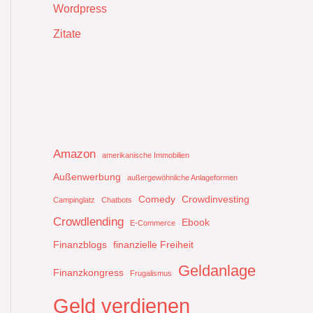
Wordpress
Zitate
Amazon
amerikanische Immobilien
Außenwerbung
außergewöhnliche Anlageformen
Comedy
Crowdinvesting
Campinglatz
Chatbots
Crowdlending
Ebook
E-Commerce
Finanzblogs
finanzielle Freiheit
Geldanlage
Finanzkongress
Frugalismus
Geld verdienen