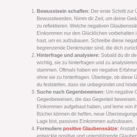
Bewusstsein schaffen:
Der erste Schritt zur
Bewusstwerden. Nimm dir Zeit, um deine Ge
zu reflektieren. Welche negativen Glaubenssä
Einkommen nur den Glücklichen vorbehalten i
hast, um es aufzubauen. Schreibe diese nega
begrenzende Denkmuster sind, die dich zurüc
Hinterfrage und analysiere:
Sobald du dir de
wichtig, sie zu hinterfragen und zu analysier
stammen. Oftmals haben wir negative Erfah
ohne sie zu hinterfragen. Überlege, ob diese Ü
du feststellen, dass sie unbegründet und hinde
Suche nach Gegenbeweisen:
Um negative G
Gegenbeweisen, die das Gegenteil beweisen. 
Einkommen aufgebaut haben, und lerne von ih
Bücher können dir helfen, neue Überzeugunge
Lage bist, passives Einkommen aufzubauen.
Formuliere
positive Glaubenssätze
:
Anstatt
entwickle positive und unterstützende Glauben