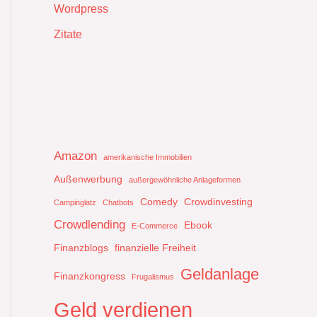
Wordpress
Zitate
Amazon
amerikanische Immobilien
Außenwerbung
außergewöhnliche Anlageformen
Comedy
Crowdinvesting
Campinglatz
Chatbots
Crowdlending
Ebook
E-Commerce
Finanzblogs
finanzielle Freiheit
Geldanlage
Finanzkongress
Frugalismus
Geld verdienen