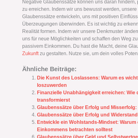
Negative Glaubenssätze können uns daran hindern
zu erreichen. Indem wir uns bewusst werden, unsere
Glaubenssätze entwickeln, uns mit positiven Einflü
Überzeugungen überwinden. Es ist wichtig zu erke
Realität formen. Indem wir unsere Denkmuster ände
uns für neue Möglichkeiten und schaffen den Weg zu f
passivem Einkommen. Du hast die Macht, deine Glau
Zukunft
zu gestalten. Nutze sie, um dein volles Potenz
Ähnliche Beiträge:
Die Kunst des Loslassens: Warum es wichti
loszuwerden
Finanzielle Unabhängigkeit erreichen: Wie
transformierst
Glaubenssätze über Erfolg und Misserfolg:
Glaubenssätze über Erfolg und Widerstan
Entwickle ein Wohlstands-Mindset: Warum d
Einkommens betrachten solltest
Glaubenssätze über Geld und Selbstwertge