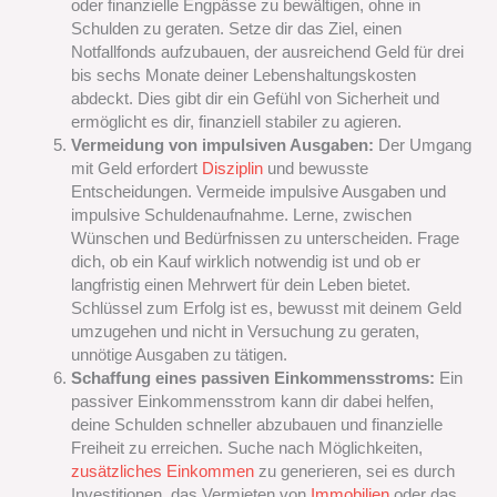
oder finanzielle Engpässe zu bewältigen, ohne in
Schulden zu geraten. Setze dir das Ziel, einen
Notfallfonds aufzubauen, der ausreichend Geld für drei
bis sechs Monate deiner Lebenshaltungskosten
abdeckt. Dies gibt dir ein Gefühl von Sicherheit und
ermöglicht es dir, finanziell stabiler zu agieren.
Vermeidung von impulsiven Ausgaben:
Der Umgang
mit Geld erfordert
Disziplin
und bewusste
Entscheidungen. Vermeide impulsive Ausgaben und
impulsive Schuldenaufnahme. Lerne, zwischen
Wünschen und Bedürfnissen zu unterscheiden. Frage
dich, ob ein Kauf wirklich notwendig ist und ob er
langfristig einen Mehrwert für dein Leben bietet.
Schlüssel zum Erfolg ist es, bewusst mit deinem Geld
umzugehen und nicht in Versuchung zu geraten,
unnötige Ausgaben zu tätigen.
Schaffung eines passiven Einkommensstroms:
Ein
passiver Einkommensstrom kann dir dabei helfen,
deine Schulden schneller abzubauen und finanzielle
Freiheit zu erreichen. Suche nach Möglichkeiten,
zusätzliches Einkommen
zu generieren, sei es durch
Investitionen, das Vermieten von
Immobilien
oder das