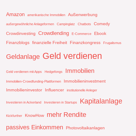
Amazon
Außenwerbung
amerikanische Immobilien
Comedy
außergewöhnliche Anlageformen
Campinglatz
Chatbots
Crowdlending
Crowdinvesting
Ebook
E-Commerce
Finanzblogs
finanzielle Freiheit
Finanzkongress
Frugalismus
Geld verdienen
Geldanlage
Immobilien
Geld verdienen mit Apps
Hedgefongs
Immobilieninvestment
Immobilien-Crowdfunding-Plattformen
Immobilieninvestor
Influencer
institutionelle Anleger
Kapitalanlage
Investieren in Ackerland
Investieren in Startups
mehr Rendite
KnowHow
Kickfurther
passives Einkommen
Photovoltaikanlagen