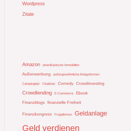
Wordpress
Zitate
Amazon
amerikanische Immobilien
Außenwerbung
außergewöhnliche Anlageformen
Comedy
Crowdinvesting
Campinglatz
Chatbots
Crowdlending
Ebook
E-Commerce
Finanzblogs
finanzielle Freiheit
Geldanlage
Finanzkongress
Frugalismus
Geld verdienen