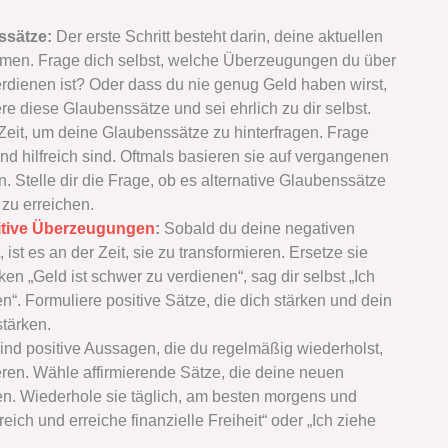
ssätze:
Der erste Schritt besteht darin, deine aktuellen
en. Frage dich selbst, welche Überzeugungen du über
erdienen ist? Oder dass du nie genug Geld haben wirst,
iere diese Glaubenssätze und sei ehrlich zu dir selbst.
Zeit, um deine Glaubenssätze zu hinterfragen. Frage
d hilfreich sind. Oftmals basieren sie auf vergangenen
. Stelle dir die Frage, ob es alternative Glaubenssätze
t zu erreichen.
itive Überzeugungen
:
Sobald du deine negativen
 ist es an der Zeit, sie zu transformieren. Ersetze sie
n „Geld ist schwer zu verdienen“, sag dir selbst „Ich
“. Formuliere positive Sätze, die dich stärken und dein
stärken.
ind positive Aussagen, die du regelmäßig wiederholst,
en. Wähle affirmierende Sätze, die deine neuen
en. Wiederhole sie täglich, am besten morgens und
reich und erreiche finanzielle Freiheit“ oder „Ich ziehe