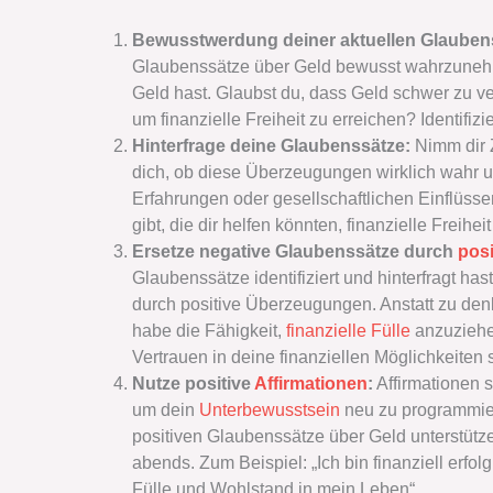
Bewusstwerdung deiner aktuellen Glauben
Glaubenssätze über Geld bewusst wahrzunehm
Geld hast. Glaubst du, dass Geld schwer zu v
um finanzielle Freiheit zu erreichen? Identifiz
Hinterfrage deine Glaubenssätze:
Nimm dir 
dich, ob diese Überzeugungen wirklich wahr un
Erfahrungen oder gesellschaftlichen Einflüssen
gibt, die dir helfen könnten, finanzielle Freihei
Ersetze negative Glaubenssätze durch
pos
Glaubenssätze identifiziert und hinterfragt hast,
durch positive Überzeugungen. Anstatt zu denke
habe die Fähigkeit,
finanzielle Fülle
anzuziehen
Vertrauen in deine finanziellen Möglichkeiten 
Nutze positive
Affirmationen
:
Affirmationen s
um dein
Unterbewusstsein
neu zu programmier
positiven Glaubenssätze über Geld unterstütz
abends. Zum Beispiel: „Ich bin finanziell erfolg
Fülle und Wohlstand in mein Leben“.