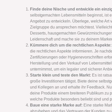
Finde deine Nische und entwickle ein einz
selbstgemachten Lebensmitteln beginnst, ist es
Angebot zu entwickeln. Überlege, welche Art 
Zielgruppe du ansprechen möchtest. Vielleicht
Desserts, hausgemachten Gewürzmischungen o
Leidenschaft und mache sie zu deinem Marke
Kümmere dich um die rechtlichen Aspekte
die rechtlichen Aspekte informieren. Je nac
Zertifizierungen oder Hygienevorschriften erfor
Herstellung und den Verkauf von Lebensmitteln 
unternimmst, um ein legaler und sicherer Anbie
Starte klein und teste den Markt:
Es ist rat
große Investitionen tätigst. Biete deine selb
und Kollegen an und erhalte ihr Feedback. Nu
deine Produkte einem breiteren Publikum zu p
welche Produkte besonders beliebt sind und 
Baue eine starke Marke auf:
Eine starke Mar
abzuheben und das Vertrauen der Kunden zu