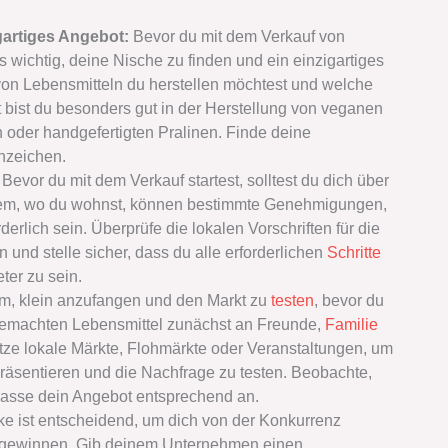
igartiges Angebot:
Bevor du mit dem Verkauf von
 wichtig, deine Nische zu finden und ein einzigartiges
von Lebensmitteln du herstellen möchtest und welche
 bist du besonders gut in der Herstellung von veganen
der handgefertigten Pralinen. Finde deine
nzeichen.
:
Bevor du mit dem Verkauf startest, solltest du dich über
hdem, wo du wohnst, können bestimmte Genehmigungen,
derlich sein. Überprüfe die lokalen Vorschriften für die
und stelle sicher, dass du alle erforderlichen
Schritte
ter zu sein.
sam, klein anzufangen und den Markt zu
testen
, bevor du
stgemachten Lebensmittel zunächst an Freunde,
Familie
tze lokale Märkte, Flohmärkte oder Veranstaltungen, um
räsentieren und die Nachfrage zu testen. Beobachte,
passe dein Angebot entsprechend an.
ke ist entscheidend, um dich von der Konkurrenz
 gewinnen. Gib deinem Unternehmen einen