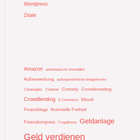
Wordpress
Zitate
Amazon
amerikanische Immobilien
Außenwerbung
außergewöhnliche Anlageformen
Comedy
Crowdinvesting
Campinglatz
Chatbots
Crowdlending
Ebook
E-Commerce
Finanzblogs
finanzielle Freiheit
Geldanlage
Finanzkongress
Frugalismus
Geld verdienen