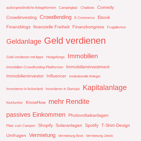
Comedy
außergewöhnliche Anlageformen
Campinglatz
Chatbots
Crowdlending
Crowdinvesting
Ebook
E-Commerce
Finanzblogs
finanzielle Freiheit
Finanzkongress
Frugalismus
Geld verdienen
Geldanlage
Immobilien
Geld verdienen mit Apps
Hedgefongs
Immobilieninvestment
Immobilien-Crowdfunding-Plattformen
Immobilieninvestor
Influencer
institutionelle Anleger
Kapitalanlage
Investieren in Ackerland
Investieren in Startups
mehr Rendite
KnowHow
Kickfurther
passives Einkommen
Photovoltaikanlagen
Shopify
Solaranlagen
Spotify
T-Shirt-Design
Platz zum Campen
Vermietung
Umfragen
Vermietung Boot
Vermietung Jetski