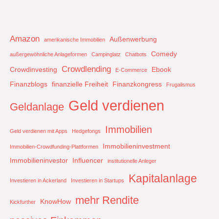
Amazon
Außenwerbung
amerikanische Immobilien
Comedy
außergewöhnliche Anlageformen
Campinglatz
Chatbots
Crowdlending
Crowdinvesting
Ebook
E-Commerce
Finanzblogs
finanzielle Freiheit
Finanzkongress
Frugalismus
Geld verdienen
Geldanlage
Immobilien
Geld verdienen mit Apps
Hedgefongs
Immobilieninvestment
Immobilien-Crowdfunding-Plattformen
Immobilieninvestor
Influencer
institutionelle Anleger
Kapitalanlage
Investieren in Ackerland
Investieren in Startups
mehr Rendite
KnowHow
Kickfurther