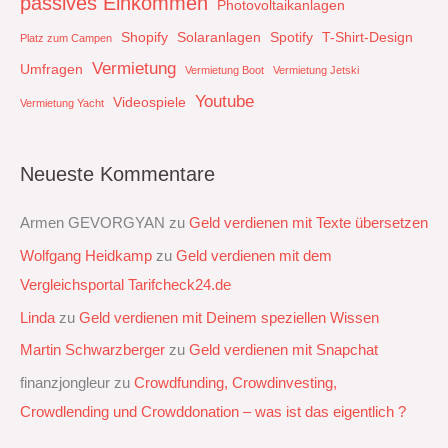
passives Einkommen
Photovoltaikanlagen
Shopify
Solaranlagen
Spotify
T-Shirt-Design
Platz zum Campen
Vermietung
Umfragen
Vermietung Boot
Vermietung Jetski
Youtube
Videospiele
Vermietung Yacht
Neueste Kommentare
Armen GEVORGYAN
zu
Geld verdienen mit Texte übersetzen
Wolfgang Heidkamp
zu
Geld verdienen mit dem
Vergleichsportal Tarifcheck24.de
Linda
zu
Geld verdienen mit Deinem speziellen Wissen
Martin Schwarzberger
zu
Geld verdienen mit Snapchat‭
finanzjongleur
zu
Crowdfunding, Crowdinvesting,
Crowdlending und Crowddonation – was ist das eigentlich ?