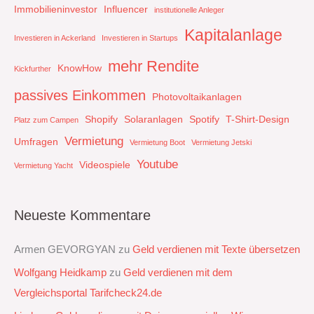
Immobilieninvestor
Influencer
institutionelle Anleger
Kapitalanlage
Investieren in Ackerland
Investieren in Startups
mehr Rendite
KnowHow
Kickfurther
passives Einkommen
Photovoltaikanlagen
Shopify
Solaranlagen
Spotify
T-Shirt-Design
Platz zum Campen
Vermietung
Umfragen
Vermietung Boot
Vermietung Jetski
Youtube
Videospiele
Vermietung Yacht
Neueste Kommentare
Armen GEVORGYAN
zu
Geld verdienen mit Texte übersetzen
Wolfgang Heidkamp
zu
Geld verdienen mit dem
Vergleichsportal Tarifcheck24.de