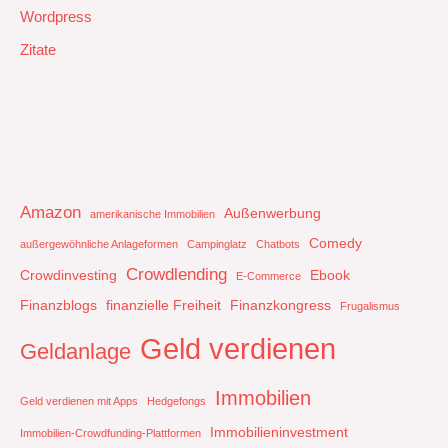
Wordpress
Zitate
Amazon
Außenwerbung
amerikanische Immobilien
Comedy
außergewöhnliche Anlageformen
Campinglatz
Chatbots
Crowdlending
Crowdinvesting
Ebook
E-Commerce
Finanzblogs
finanzielle Freiheit
Finanzkongress
Frugalismus
Geld verdienen
Geldanlage
Immobilien
Geld verdienen mit Apps
Hedgefongs
Immobilieninvestment
Immobilien-Crowdfunding-Plattformen