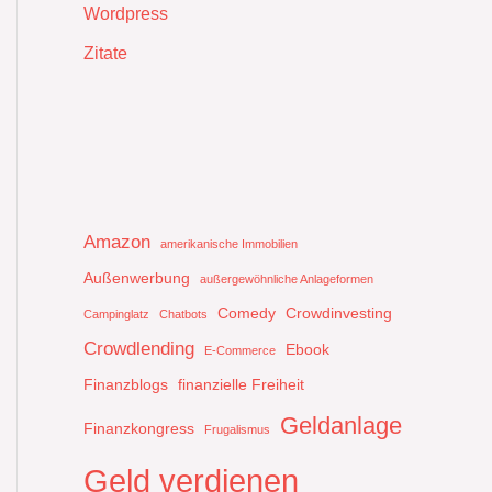
Wordpress
Zitate
Amazon
amerikanische Immobilien
Außenwerbung
außergewöhnliche Anlageformen
Comedy
Crowdinvesting
Campinglatz
Chatbots
Crowdlending
Ebook
E-Commerce
Finanzblogs
finanzielle Freiheit
Geldanlage
Finanzkongress
Frugalismus
Geld verdienen