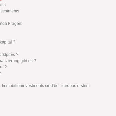
aus
nvestments
ende Fragen:
kapital ?
rktpreis ?
nanzierung gibt es ?
uf ?
?
Immobilieninvestments ‬sind bei Europas erstem