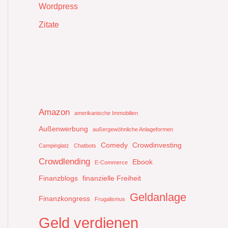
Wordpress
Zitate
Amazon
amerikanische Immobilien
Außenwerbung
außergewöhnliche Anlageformen
Comedy
Crowdinvesting
Campinglatz
Chatbots
Crowdlending
Ebook
E-Commerce
Finanzblogs
finanzielle Freiheit
Geldanlage
Finanzkongress
Frugalismus
Geld verdienen