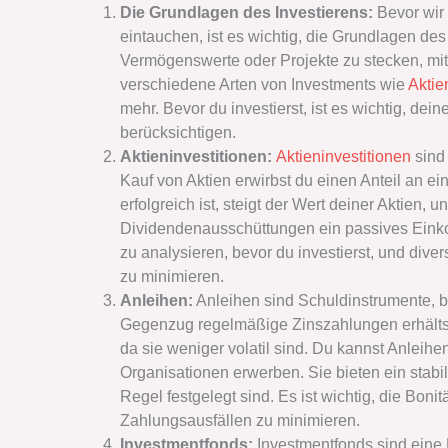
Die Grundlagen des Investierens:
Bevor wir 
eintauchen, ist es wichtig, die Grundlagen des
Vermögenswerte oder Projekte zu stecken, mit 
verschiedene Arten von Investments wie
Aktie
mehr. Bevor du investierst, ist es wichtig, dei
berücksichtigen.
Aktieninvestitionen:
Aktieninvestitionen
sind 
Kauf von Aktien erwirbst du einen Anteil a
erfolgreich ist, steigt der Wert deiner Aktien
Dividendenausschüttungen ein passives Einko
zu analysieren, bevor du investierst, und diver
zu minimieren.
Anleihen:
Anleihen sind Schuldinstrumente, b
Gegenzug regelmäßige Zinszahlungen erhältst. 
da sie weniger volatil sind. Du kannst Anlei
Organisationen erwerben. Sie bieten ein stab
Regel festgelegt sind. Es ist wichtig, die Bon
Zahlungsausfällen zu minimieren.
Investmentfonds:
Investmentfonds sind eine 