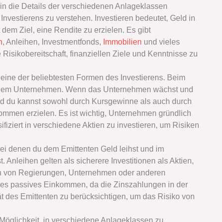
in die Details der verschiedenen Anlageklassen
 Investierens zu verstehen. Investieren bedeutet, Geld in
dem Ziel, eine Rendite zu erzielen. Es gibt
n
, Anleihen, Investmentfonds,
Immobilien
und vieles
ne Risikobereitschaft, finanziellen Ziele und Kenntnisse zu
eine der beliebtesten Formen des Investierens. Beim
n einem Unternehmen. Wenn das Unternehmen wächst und
, und du kannst sowohl durch Kursgewinne als auch durch
mmen erzielen. Es ist wichtig, Unternehmen gründlich
sifiziert in verschiedene Aktien zu investieren, um Risiken
ei denen du dem Emittenten Geld leihst und im
Anleihen gelten als sicherere Investitionen als Aktien,
hen von Regierungen, Unternehmen oder anderen
iles passives Einkommen, da die Zinszahlungen in der
ität des Emittenten zu berücksichtigen, um das Risiko von
Möglichkeit, in verschiedene Anlageklassen zu