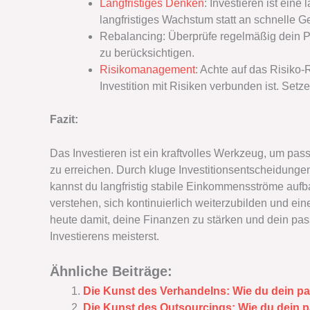
Langfristiges Denken
: Investieren ist eine
langfristiges Wachstum statt an schnelle 
Rebalancing: Überprüfe regelmäßig dein Po
zu berücksichtigen.
Risikomanagement
: Achte auf das Risiko-
Investition mit Risiken verbunden ist. Setz
Fazit:
Das Investieren ist ein kraftvolles Werkzeug, um p
zu erreichen. Durch kluge Investitionsentscheidungen
kannst du langfristig stabile Einkommensströme aufba
verstehen, sich kontinuierlich weiterzubilden und ei
heute damit, deine Finanzen zu stärken und dein p
Investierens meisterst.
Ähnliche Beiträge:
Die Kunst des Verhandelns: Wie du dein 
Die Kunst des Outsourcings: Wie du dein 