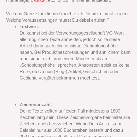
Homepage,
E-Book
, etc., di Du im Internet anbietest.
Wie das Ganze funktioniert möchte ich Dir hier einmal zeigen:
Welche Voraussetzungen musst Du dabei erfüllen ?
Textwert:
Du kannst bei der Verwertungsgesellschaft VG Wort
alle möglichen Texte anmelden, jedoch sollte diese
Artikel dann auch eine gewisse „Schöpfungshöhe“
haben. Bei Produktbeschreibungen und ähnlichem kann
man sicher nicht von einem Mindestmaß an
„Schöpfungshöhe“ sprechen. Ansonsten spielt es keine
Rolle, ob Du nun (Blog-) Artikel, Geschichten oder
Gedichte vergütet bekommen möchtest.
Zeichenanzahl:
Deine Texte sollten auf jeden Fall mindestens 1800
Zeichen lang sein. Diese Zeichenvorgabe beinhaltet alle
Zeichen, auch Leerzeichen. Wenn Dein Artikel zum
Beispiel nur aus 1600 Buchstaben besteht und dazu
200 Leerzeichen enthält, hast Du trotzdem die