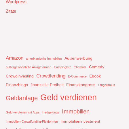
Wordpress
Zitate
Amazon
Außenwerbung
amerikanische Immobilien
Comedy
außergewöhnliche Anlageformen
Campinglatz
Chatbots
Crowdlending
Crowdinvesting
Ebook
E-Commerce
Finanzblogs
finanzielle Freiheit
Finanzkongress
Frugalismus
Geld verdienen
Geldanlage
Immobilien
Geld verdienen mit Apps
Hedgefongs
Immobilieninvestment
Immobilien-Crowdfunding-Plattformen