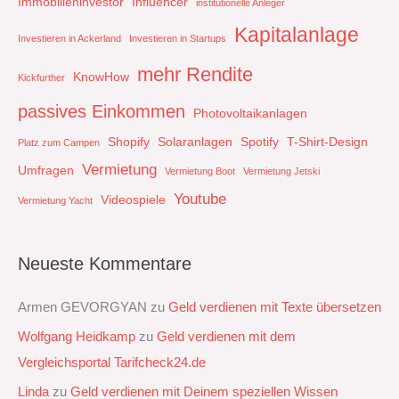
Immobilieninvestor
Influencer
institutionelle Anleger
Kapitalanlage
Investieren in Ackerland
Investieren in Startups
mehr Rendite
KnowHow
Kickfurther
passives Einkommen
Photovoltaikanlagen
Shopify
Solaranlagen
Spotify
T-Shirt-Design
Platz zum Campen
Vermietung
Umfragen
Vermietung Boot
Vermietung Jetski
Youtube
Videospiele
Vermietung Yacht
Neueste Kommentare
Armen GEVORGYAN
zu
Geld verdienen mit Texte übersetzen
Wolfgang Heidkamp
zu
Geld verdienen mit dem
Vergleichsportal Tarifcheck24.de
Linda
zu
Geld verdienen mit Deinem speziellen Wissen