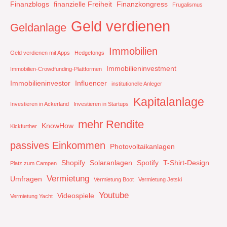
Finanzblogs
finanzielle Freiheit
Finanzkongress
Frugalismus
Geld verdienen
Geldanlage
Immobilien
Geld verdienen mit Apps
Hedgefongs
Immobilieninvestment
Immobilien-Crowdfunding-Plattformen
Immobilieninvestor
Influencer
institutionelle Anleger
Kapitalanlage
Investieren in Ackerland
Investieren in Startups
mehr Rendite
KnowHow
Kickfurther
passives Einkommen
Photovoltaikanlagen
Shopify
Solaranlagen
Spotify
T-Shirt-Design
Platz zum Campen
Vermietung
Umfragen
Vermietung Boot
Vermietung Jetski
Youtube
Videospiele
Vermietung Yacht