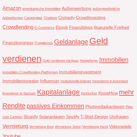
Amazon
Außenwerbung
amerikanische Immobilien
außergewöhnliche
Comedy
Crowdinvesting
Anlageformen
Campinglatz
Chatbots
Crowdlending
Ebook
Finanzblogs
finanzielle Freiheit
E-Commerce
Geld
Geldanlage
Finanzkongress
Frugalismus
verdienen
Immobilien
Geld verdienen mit Apps
Hedgefongs
Immobilieninvestment
Immobilien-Crowdfunding-Plattformen
Immobilieninvestor
Influencer
institutionelle Anleger
Investieren in Ackerland
Kapitalanlage
mehr
KnowHow
Investieren in Startups
Kickfurther
Rendite
passives Einkommen
Photovoltaikanlagen
Platz
Shopify
Solaranlagen
Spotify
T-Shirt-Design
Umfragen
zum Campen
Vermietung
Videospiele
Vermietung Boot
Vermietung Jetski
Vermietung Yacht
Youtube