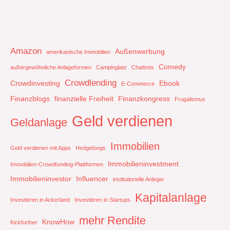
Amazon
Außenwerbung
amerikanische Immobilien
Comedy
außergewöhnliche Anlageformen
Campinglatz
Chatbots
Crowdlending
Crowdinvesting
Ebook
E-Commerce
Finanzblogs
finanzielle Freiheit
Finanzkongress
Frugalismus
Geld verdienen
Geldanlage
Immobilien
Geld verdienen mit Apps
Hedgefongs
Immobilieninvestment
Immobilien-Crowdfunding-Plattformen
Immobilieninvestor
Influencer
institutionelle Anleger
Kapitalanlage
Investieren in Ackerland
Investieren in Startups
mehr Rendite
KnowHow
Kickfurther