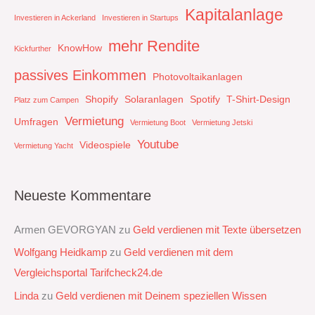
Kapitalanlage
Investieren in Ackerland
Investieren in Startups
mehr Rendite
KnowHow
Kickfurther
passives Einkommen
Photovoltaikanlagen
Shopify
Solaranlagen
Spotify
T-Shirt-Design
Platz zum Campen
Vermietung
Umfragen
Vermietung Boot
Vermietung Jetski
Youtube
Videospiele
Vermietung Yacht
Neueste Kommentare
Armen GEVORGYAN
zu
Geld verdienen mit Texte übersetzen
Wolfgang Heidkamp
zu
Geld verdienen mit dem
Vergleichsportal Tarifcheck24.de
Linda
zu
Geld verdienen mit Deinem speziellen Wissen