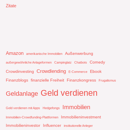
Zitate
Amazon
Außenwerbung
amerikanische Immobilien
Comedy
außergewöhnliche Anlageformen
Campinglatz
Chatbots
Crowdlending
Crowdinvesting
Ebook
E-Commerce
Finanzblogs
finanzielle Freiheit
Finanzkongress
Frugalismus
Geld verdienen
Geldanlage
Immobilien
Geld verdienen mit Apps
Hedgefongs
Immobilieninvestment
Immobilien-Crowdfunding-Plattformen
Immobilieninvestor
Influencer
institutionelle Anleger