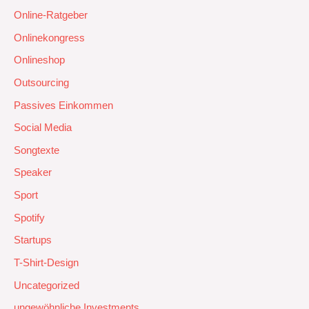
Online-Ratgeber
Onlinekongress
Onlineshop
Outsourcing
Passives Einkommen
Social Media
Songtexte
Speaker
Sport
Spotify
Startups
T-Shirt-Design
Uncategorized
ungewöhnliche Investments