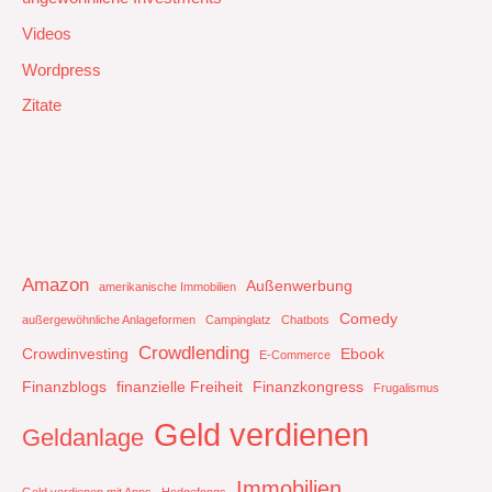
Videos
Wordpress
Zitate
Amazon
Außenwerbung
amerikanische Immobilien
Comedy
außergewöhnliche Anlageformen
Campinglatz
Chatbots
Crowdlending
Crowdinvesting
Ebook
E-Commerce
Finanzblogs
finanzielle Freiheit
Finanzkongress
Frugalismus
Geld verdienen
Geldanlage
Immobilien
Geld verdienen mit Apps
Hedgefongs