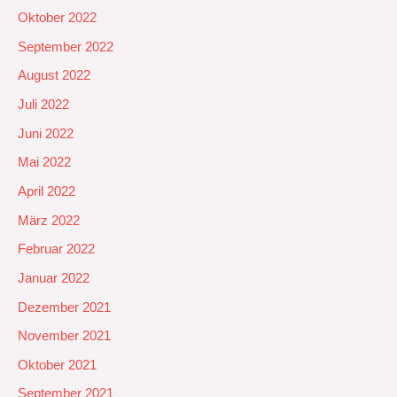
Oktober 2022
September 2022
August 2022
Juli 2022
Juni 2022
Mai 2022
April 2022
März 2022
Februar 2022
Januar 2022
Dezember 2021
November 2021
Oktober 2021
September 2021