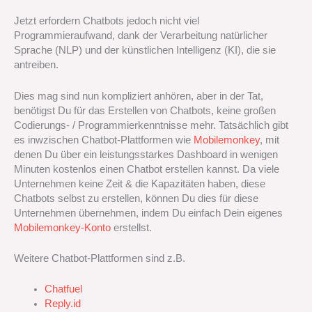
Jetzt erfordern Chatbots jedoch nicht viel
Programmieraufwand, dank der Verarbeitung natürlicher
Sprache (NLP) und der künstlichen Intelligenz (KI), die sie
antreiben.
Dies mag sind nun kompliziert anhören, aber in der Tat,
benötigst Du für das Erstellen von Chatbots, keine großen
Codierungs- / Programmierkenntnisse mehr.
Tatsächlich gibt
es inwzischen Chatbot-Plattformen wie
Mobilemonkey
, mit
denen Du über ein leistungsstarkes Dashboard in wenigen
Minuten kostenlos einen Chatbot erstellen kannst.
Da viele
Unternehmen keine Zeit & die Kapazitäten haben, diese
Chatbots selbst zu erstellen, können Du dies für diese
Unternehmen übernehmen, indem Du einfach Dein eigenes
Mobilemonkey-Konto
erstellst.
Weitere Chatbot-Plattformen sind z.B.
Chatfuel
Reply.id