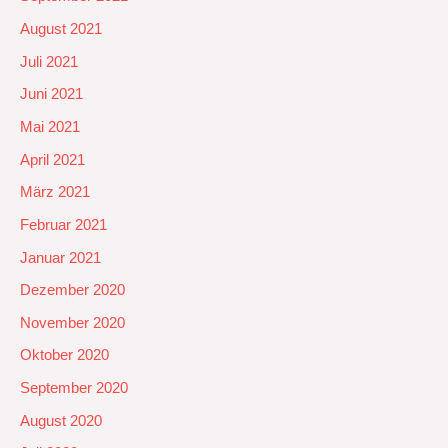
August 2021
Juli 2021
Juni 2021
Mai 2021
April 2021
März 2021
Februar 2021
Januar 2021
Dezember 2020
November 2020
Oktober 2020
September 2020
August 2020