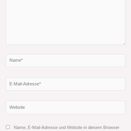
Name*
E-
Mail-
Adresse*
Website
Name, E-Mail-Adresse und Website in diesem Browser