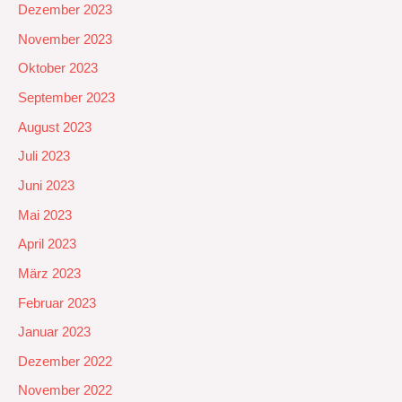
Dezember 2023
November 2023
Oktober 2023
September 2023
August 2023
Juli 2023
Juni 2023
Mai 2023
April 2023
März 2023
Februar 2023
Januar 2023
Dezember 2022
November 2022