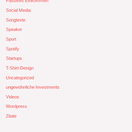
Passives Einkommen
Social Media
Songtexte
Speaker
Sport
Spotify
Startups
T-Shirt-Design
Uncategorized
ungewöhnliche Investments
Videos
Wordpress
Zitate