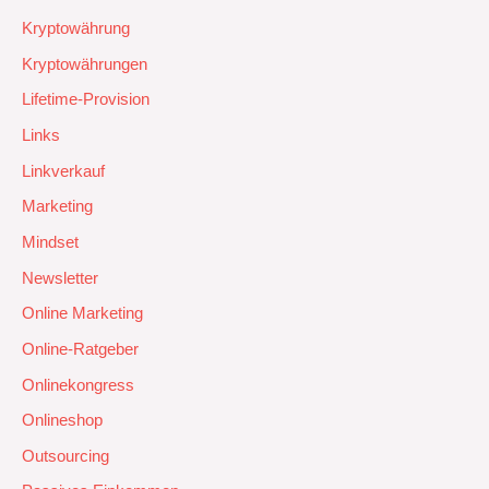
Kryptowährung
Kryptowährungen
Lifetime-Provision
Links
Linkverkauf
Marketing
Mindset
Newsletter
Online Marketing
Online-Ratgeber
Onlinekongress
Onlineshop
Outsourcing