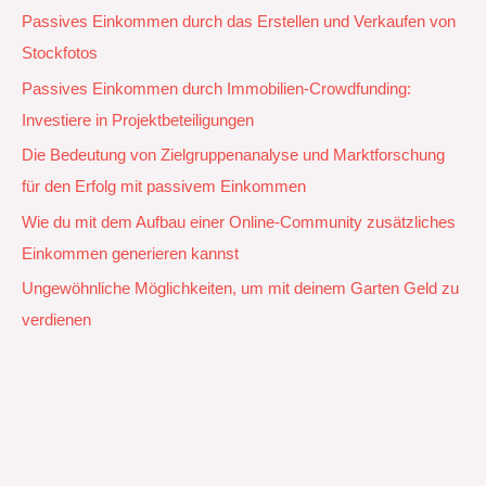
Passives Einkommen durch das Erstellen und Verkaufen von
Stockfotos
Passives Einkommen durch Immobilien-Crowdfunding:
Investiere in Projektbeteiligungen
Die Bedeutung von Zielgruppenanalyse und Marktforschung
für den Erfolg mit passivem Einkommen
Wie du mit dem Aufbau einer Online-Community zusätzliches
Einkommen generieren kannst
Ungewöhnliche Möglichkeiten, um mit deinem Garten Geld zu
verdienen