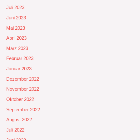
Juli 2023
Juni 2023
Mai 2023
April 2023
März 2023
Februar 2023
Januar 2023
Dezember 2022
November 2022
Oktober 2022
September 2022
August 2022
Juli 2022