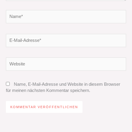
Name*
E-
Mail-
Adresse*
Website
Name, E-Mail-Adresse und Website in diesem Browser
für meinen nächsten Kommentar speichern.