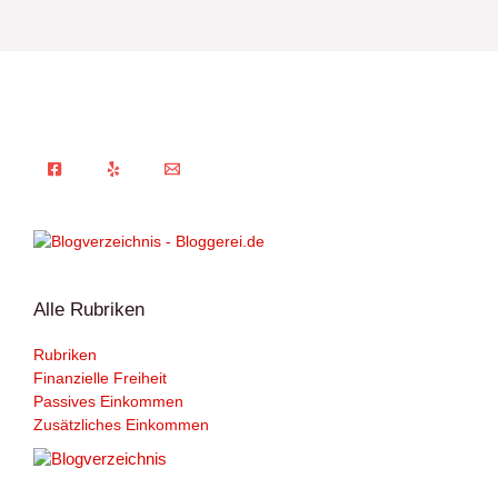
Alle Rubriken
Rubriken
Finanzielle Freiheit
Passives Einkommen
Zusätzliches Einkommen