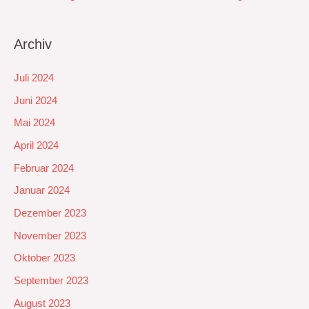
Archiv
Juli 2024
Juni 2024
Mai 2024
April 2024
Februar 2024
Januar 2024
Dezember 2023
November 2023
Oktober 2023
September 2023
August 2023