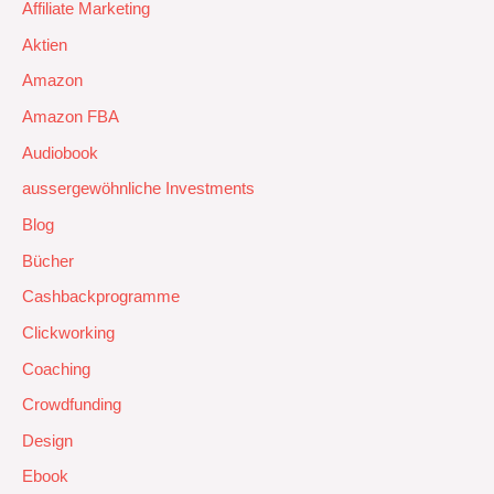
Affiliate Marketing
Aktien
Amazon
Amazon FBA
Audiobook
aussergewöhnliche Investments
Blog
Bücher
Cashbackprogramme
Clickworking
Coaching
Crowdfunding
Design
Ebook