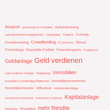
Amazon
Außenwerbung
amerikanische Immobilien
Comedy
außergewöhnliche Anlageformen
Campinglatz
Chatbots
Crowdlending
Crowdinvesting
Ebook
E-Commerce
Finanzblogs
finanzielle Freiheit
Finanzkongress
Frugalismus
Geld verdienen
Geldanlage
Immobilien
Geld verdienen mit Apps
Hedgefongs
Immobilieninvestment
Immobilien-Crowdfunding-Plattformen
Immobilieninvestor
Influencer
institutionelle Anleger
Kapitalanlage
Investieren in Ackerland
Investieren in Startups
mehr Rendite
KnowHow
Kickfurther