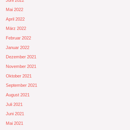
Juni 2022
Mai 2022
April 2022
März 2022
Februar 2022
Januar 2022
Dezember 2021
November 2021
Oktober 2021
September 2021
August 2021
Juli 2021
Juni 2021
Mai 2021