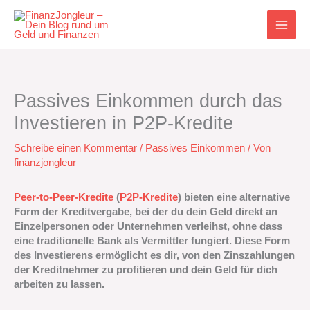
Zum
Inhalt
springen
Passives Einkommen durch das
Investieren in P2P-Kredite
Schreibe einen Kommentar
/
Passives Einkommen
/ Von
finanzjongleur
Peer-to-Peer-Kredite
(
P2P-Kredite
) bieten eine alternative
Form der Kreditvergabe, bei der du dein Geld direkt an
Einzelpersonen oder Unternehmen verleihst, ohne dass
eine traditionelle Bank als Vermittler fungiert. Diese Form
des Investierens ermöglicht es dir, von den Zinszahlungen
der Kreditnehmer zu profitieren und dein Geld für dich
arbeiten zu lassen.