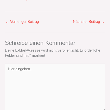
←
Vorheriger Beitrag
Nächster Beitrag
→
Schreibe einen Kommentar
Deine E-Mail-Adresse wird nicht veröffentlicht.
Erforderliche
Felder sind mit
*
markiert
Hier
eingeben…