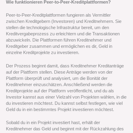
Wie funktionieren Peer-to-Peer-Kreditplattformen?
Peer-to-Peer-Kreditplattformen fungieren als Vermittler
zwischen Kreditgebern (Investoren) und Kreditnehmern. Sie
stellen die technologische Infrastruktur bereit, um den
Kreditvergabeprozess zu erleichtern und die Transaktionen
abzuwickeln. Die Plattformen führen Kreditnehmer und
Kreditgeber zusammen und ermöglichen es dir, Geld in
einzelne Kreditprojekte zu investieren.
Der Prozess beginnt damit, dass Kreditnehmer Kreditanträge
auf der Plattform stellen. Diese Anträge werden von der
Plattform überprüft und analysiert, um die Bonität der
Kreditnehmer einzuschätzen. Anschließend werden die
Kreditprojekte auf der Plattform veröffentlicht, und du als
Investor kannst aus einer Vielzahl von Projekten wählen, in die
du investieren möchtest. Du kannst selbst festlegen, wie viel
Geld du in ein bestimmtes Projekt investieren möchtest.
Sobald du in ein Projekt investiert hast, erhält der
Kreditnehmer das Geld und beginnt mit der Rückzahlung des