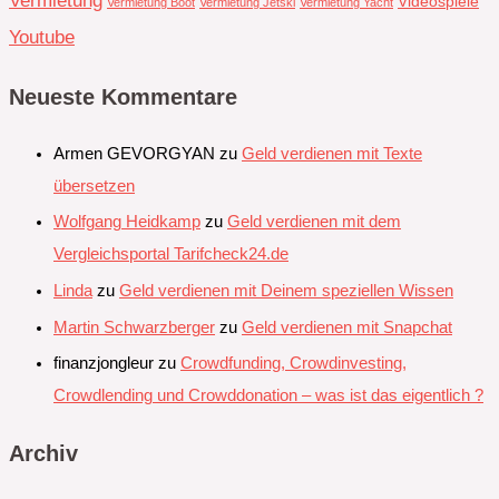
Vermietung
Videospiele
Vermietung Boot
Vermietung Jetski
Vermietung Yacht
Youtube
Neueste Kommentare
Armen GEVORGYAN
zu
Geld verdienen mit Texte
übersetzen
Wolfgang Heidkamp
zu
Geld verdienen mit dem
Vergleichsportal Tarifcheck24.de
Linda
zu
Geld verdienen mit Deinem speziellen Wissen
Martin Schwarzberger
zu
Geld verdienen mit Snapchat‭
finanzjongleur
zu
Crowdfunding, Crowdinvesting,
Crowdlending und Crowddonation – was ist das eigentlich ?
Archiv