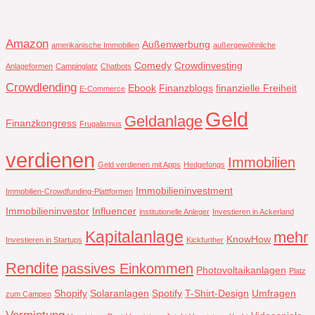
Amazon
Außenwerbung
amerikanische Immobilien
außergewöhnliche
Comedy
Crowdinvesting
Anlageformen
Campinglatz
Chatbots
Crowdlending
Ebook
Finanzblogs
finanzielle Freiheit
E-Commerce
Geld
Geldanlage
Finanzkongress
Frugalismus
verdienen
Immobilien
Geld verdienen mit Apps
Hedgefongs
Immobilieninvestment
Immobilien-Crowdfunding-Plattformen
Immobilieninvestor
Influencer
institutionelle Anleger
Investieren in Ackerland
Kapitalanlage
mehr
KnowHow
Investieren in Startups
Kickfurther
Rendite
passives Einkommen
Photovoltaikanlagen
Platz
Shopify
Solaranlagen
Spotify
T-Shirt-Design
Umfragen
zum Campen