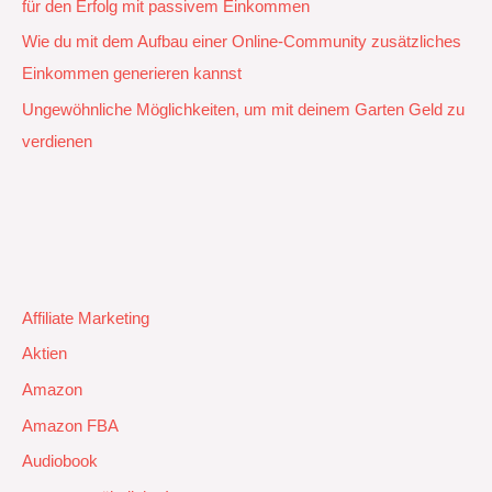
für den Erfolg mit passivem Einkommen
Wie du mit dem Aufbau einer Online-Community zusätzliches
Einkommen generieren kannst
Ungewöhnliche Möglichkeiten, um mit deinem Garten Geld zu
verdienen
Affiliate Marketing
Aktien
Amazon
Amazon FBA
Audiobook