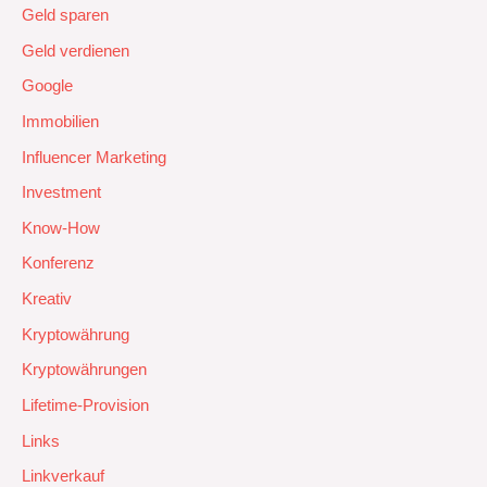
Geld sparen
Geld verdienen
Google
Immobilien
Influencer Marketing
Investment
Know-How
Konferenz
Kreativ
Kryptowährung
Kryptowährungen
Lifetime-Provision
Links
Linkverkauf