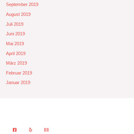
September 2019
August 2019
Juli 2019
Juni 2019
Mai 2019
April 2019
März 2019
Februar 2019
Januar 2019