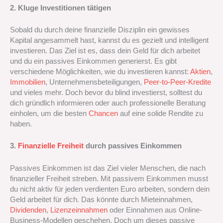
2. Kluge Investitionen tätigen
Sobald du durch deine finanzielle Disziplin ein gewisses
Kapital angesammelt hast, kannst du es gezielt und intelligent
investieren. Das Ziel ist es, dass dein Geld für dich arbeitet
und du ein passives Einkommen generierst. Es gibt
verschiedene Möglichkeiten, wie du investieren kannst:
Aktien
,
Immobilien
, Unternehmensbeteiligungen,
Peer-to-Peer-Kredite
und vieles mehr. Doch bevor du blind investierst, solltest du
dich gründlich informieren oder auch professionelle Beratung
einholen, um die besten
Chancen
auf eine solide Rendite zu
haben.
3.
Finanzielle Freiheit
durch passives Einkommen
Passives Einkommen ist das Ziel vieler Menschen, die nach
finanzieller Freiheit streben. Mit passivem Einkommen musst
du nicht aktiv für jeden verdienten Euro arbeiten, sondern dein
Geld arbeitet für dich. Das könnte durch Mieteinnahmen,
Dividenden
,
Lizenzeinnahmen
oder Einnahmen aus Online-
Business-Modellen geschehen. Doch um dieses passive