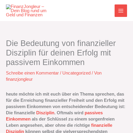
Zum
Inhalt
springen
Die Bedeutung von finanzieller
Disziplin für deinen Erfolg mit
passivem Einkommen
Schreibe einen Kommentar
/
Uncategorized
/ Von
finanzjongleur
heute möchte ich mit euch über ein Thema sprechen, das
für die Erreichung finanzieller Freiheit und den Erfolg mit
passivem Einkommen von entscheidender Bedeutung ist:
Die finanzielle
Disziplin
. Oftmals wird
passives
Einkommen
als der Schlüssel zu einem sorgenfreien
Leben angesehen, aber ohne die richtige
finanzielle
Disziplin
können selbst die vielversprechendsten