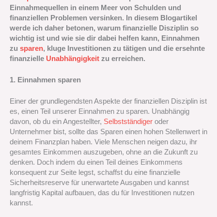
Einnahmequellen in einem Meer von Schulden und
finanziellen Problemen versinken. In diesem Blogartikel
werde ich daher betonen, warum finanzielle Disziplin so
wichtig ist und wie sie dir dabei helfen kann, Einnahmen
zu
sparen
, kluge Investitionen zu tätigen und die ersehnte
finanzielle
Unabhängigkeit
zu erreichen.
1. Einnahmen sparen
Einer der grundlegendsten Aspekte der finanziellen Disziplin ist
es, einen Teil unserer Einnahmen zu sparen. Unabhängig
davon, ob du ein Angestellter,
Selbstständiger
oder
Unternehmer bist, sollte das Sparen einen hohen Stellenwert in
deinem Finanzplan haben. Viele Menschen neigen dazu, ihr
gesamtes Einkommen auszugeben, ohne an die Zukunft zu
denken. Doch indem du einen Teil deines Einkommens
konsequent zur Seite legst, schaffst du eine finanzielle
Sicherheitsreserve für unerwartete Ausgaben und kannst
langfristig Kapital aufbauen, das du für Investitionen nutzen
kannst.