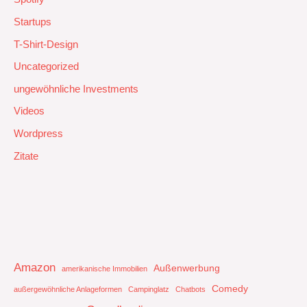
Startups
T-Shirt-Design
Uncategorized
ungewöhnliche Investments
Videos
Wordpress
Zitate
Amazon
Außenwerbung
amerikanische Immobilien
Comedy
außergewöhnliche Anlageformen
Campinglatz
Chatbots