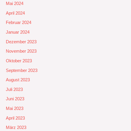
Mai 2024
April 2024
Februar 2024
Januar 2024
Dezember 2023
November 2023
Oktober 2023
September 2023
August 2023
Juli 2023
Juni 2023
Mai 2023
April 2023
März 2023