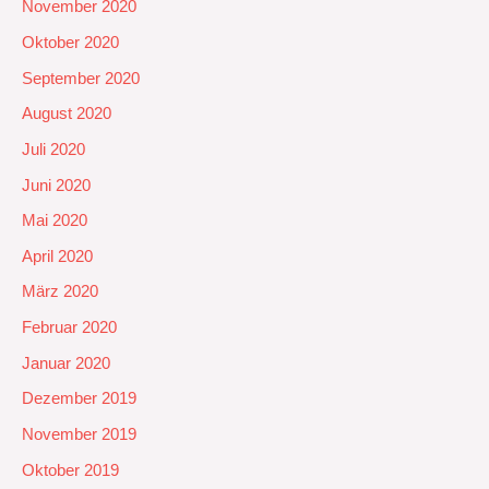
November 2020
Oktober 2020
September 2020
August 2020
Juli 2020
Juni 2020
Mai 2020
April 2020
März 2020
Februar 2020
Januar 2020
Dezember 2019
November 2019
Oktober 2019