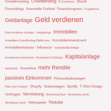
Crowdlending
Crowdinvesting
Ebook
E-Commerce
Finanzblogs
finanzielle Freiheit
Finanzkongress
Frugalismus
Geld verdienen
Geldanlage
Immobilien
Geld verdienen mit Apps
Hedgefongs
Immobilieninvestment
Immobilien-Crowdfunding-Plattformen
Immobilieninvestor
Influencer
institutionelle Anleger
Kapitalanlage
Investieren in Ackerland
Investieren in Startups
mehr Rendite
KnowHow
Kickfurther
passives Einkommen
Photovoltaikanlagen
Shopify
Solaranlagen
Spotify
T-Shirt-Design
Platz zum Campen
Vermietung
Umfragen
Vermietung Boot
Vermietung Jetski
Youtube
Videospiele
Vermietung Yacht