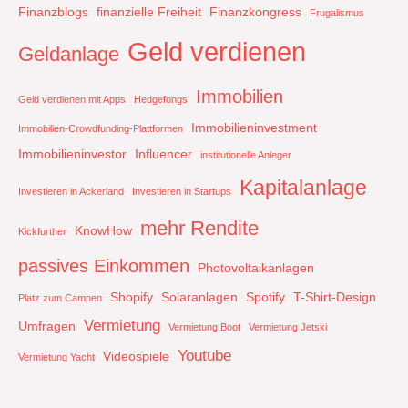
Finanzblogs
finanzielle Freiheit
Finanzkongress
Frugalismus
Geld verdienen
Geldanlage
Immobilien
Geld verdienen mit Apps
Hedgefongs
Immobilieninvestment
Immobilien-Crowdfunding-Plattformen
Immobilieninvestor
Influencer
institutionelle Anleger
Kapitalanlage
Investieren in Ackerland
Investieren in Startups
mehr Rendite
KnowHow
Kickfurther
passives Einkommen
Photovoltaikanlagen
Shopify
Solaranlagen
Spotify
T-Shirt-Design
Platz zum Campen
Vermietung
Umfragen
Vermietung Boot
Vermietung Jetski
Youtube
Videospiele
Vermietung Yacht