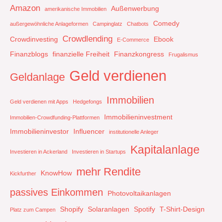
Amazon
Außenwerbung
amerikanische Immobilien
Comedy
außergewöhnliche Anlageformen
Campinglatz
Chatbots
Crowdlending
Crowdinvesting
Ebook
E-Commerce
Finanzblogs
finanzielle Freiheit
Finanzkongress
Frugalismus
Geld verdienen
Geldanlage
Immobilien
Geld verdienen mit Apps
Hedgefongs
Immobilieninvestment
Immobilien-Crowdfunding-Plattformen
Immobilieninvestor
Influencer
institutionelle Anleger
Kapitalanlage
Investieren in Ackerland
Investieren in Startups
mehr Rendite
KnowHow
Kickfurther
passives Einkommen
Photovoltaikanlagen
Shopify
Solaranlagen
Spotify
T-Shirt-Design
Platz zum Campen