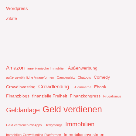
Wordpress
Zitate
Amazon
Außenwerbung
amerikanische Immobilien
Comedy
außergewöhnliche Anlageformen
Campinglatz
Chatbots
Crowdlending
Crowdinvesting
Ebook
E-Commerce
Finanzblogs
finanzielle Freiheit
Finanzkongress
Frugalismus
Geld verdienen
Geldanlage
Immobilien
Geld verdienen mit Apps
Hedgefongs
Immobilieninvestment
Immobilien-Crowdfunding-Plattformen