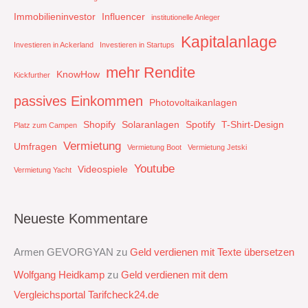
Immobilieninvestor
Influencer
institutionelle Anleger
Kapitalanlage
Investieren in Ackerland
Investieren in Startups
mehr Rendite
KnowHow
Kickfurther
passives Einkommen
Photovoltaikanlagen
Shopify
Solaranlagen
Spotify
T-Shirt-Design
Platz zum Campen
Vermietung
Umfragen
Vermietung Boot
Vermietung Jetski
Youtube
Videospiele
Vermietung Yacht
Neueste Kommentare
Armen GEVORGYAN
zu
Geld verdienen mit Texte übersetzen
Wolfgang Heidkamp
zu
Geld verdienen mit dem
Vergleichsportal Tarifcheck24.de