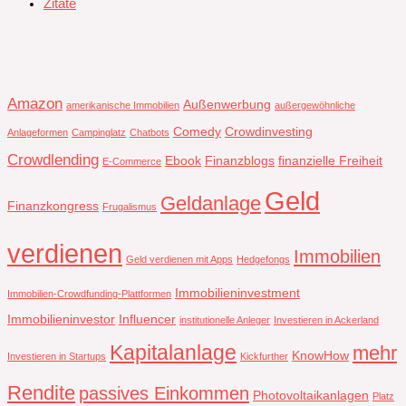
Zitate
Amazon
Außenwerbung
amerikanische Immobilien
außergewöhnliche
Comedy
Crowdinvesting
Anlageformen
Campinglatz
Chatbots
Crowdlending
Ebook
Finanzblogs
finanzielle Freiheit
E-Commerce
Geld
Geldanlage
Finanzkongress
Frugalismus
verdienen
Immobilien
Geld verdienen mit Apps
Hedgefongs
Immobilieninvestment
Immobilien-Crowdfunding-Plattformen
Immobilieninvestor
Influencer
institutionelle Anleger
Investieren in Ackerland
Kapitalanlage
mehr
KnowHow
Investieren in Startups
Kickfurther
Rendite
passives Einkommen
Photovoltaikanlagen
Platz