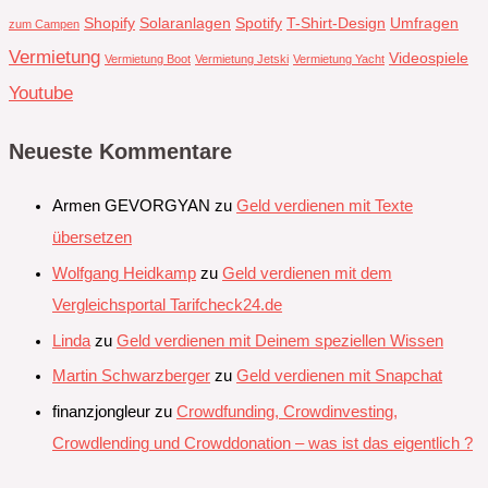
Shopify
Solaranlagen
Spotify
T-Shirt-Design
Umfragen
zum Campen
Vermietung
Videospiele
Vermietung Boot
Vermietung Jetski
Vermietung Yacht
Youtube
Neueste Kommentare
Armen GEVORGYAN
zu
Geld verdienen mit Texte
übersetzen
Wolfgang Heidkamp
zu
Geld verdienen mit dem
Vergleichsportal Tarifcheck24.de
Linda
zu
Geld verdienen mit Deinem speziellen Wissen
Martin Schwarzberger
zu
Geld verdienen mit Snapchat‭
finanzjongleur
zu
Crowdfunding, Crowdinvesting,
Crowdlending und Crowddonation – was ist das eigentlich ?