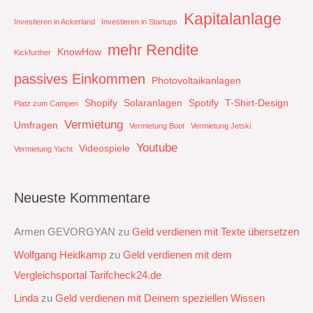
Kapitalanlage
Investieren in Ackerland
Investieren in Startups
mehr Rendite
KnowHow
Kickfurther
passives Einkommen
Photovoltaikanlagen
Shopify
Solaranlagen
Spotify
T-Shirt-Design
Platz zum Campen
Vermietung
Umfragen
Vermietung Boot
Vermietung Jetski
Youtube
Videospiele
Vermietung Yacht
Neueste Kommentare
Armen GEVORGYAN
zu
Geld verdienen mit Texte übersetzen
Wolfgang Heidkamp
zu
Geld verdienen mit dem
Vergleichsportal Tarifcheck24.de
Linda
zu
Geld verdienen mit Deinem speziellen Wissen