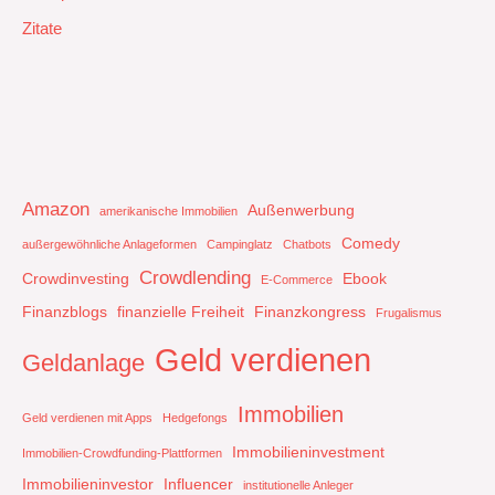
Zitate
Amazon
Außenwerbung
amerikanische Immobilien
Comedy
außergewöhnliche Anlageformen
Campinglatz
Chatbots
Crowdlending
Crowdinvesting
Ebook
E-Commerce
Finanzblogs
finanzielle Freiheit
Finanzkongress
Frugalismus
Geld verdienen
Geldanlage
Immobilien
Geld verdienen mit Apps
Hedgefongs
Immobilieninvestment
Immobilien-Crowdfunding-Plattformen
Immobilieninvestor
Influencer
institutionelle Anleger