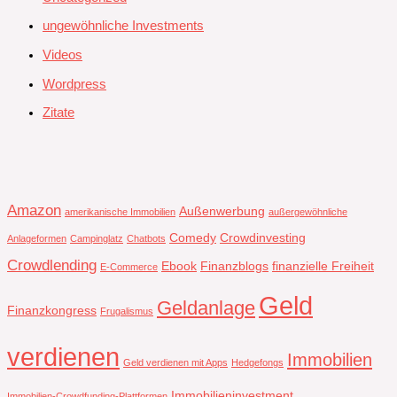
ungewöhnliche Investments
Videos
Wordpress
Zitate
Amazon
Außenwerbung
amerikanische Immobilien
außergewöhnliche
Comedy
Crowdinvesting
Anlageformen
Campinglatz
Chatbots
Crowdlending
Ebook
Finanzblogs
finanzielle Freiheit
E-Commerce
Geld
Geldanlage
Finanzkongress
Frugalismus
verdienen
Immobilien
Geld verdienen mit Apps
Hedgefongs
Immobilieninvestment
Immobilien-Crowdfunding-Plattformen