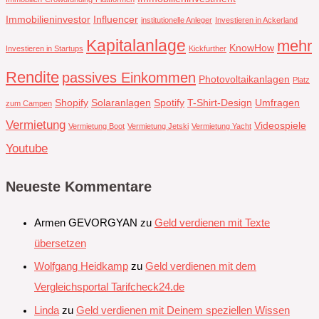
Immobilieninvestor
Influencer
institutionelle Anleger
Investieren in Ackerland
Kapitalanlage
mehr
KnowHow
Investieren in Startups
Kickfurther
Rendite
passives Einkommen
Photovoltaikanlagen
Platz
Shopify
Solaranlagen
Spotify
T-Shirt-Design
Umfragen
zum Campen
Vermietung
Videospiele
Vermietung Boot
Vermietung Jetski
Vermietung Yacht
Youtube
Neueste Kommentare
Armen GEVORGYAN
zu
Geld verdienen mit Texte
übersetzen
Wolfgang Heidkamp
zu
Geld verdienen mit dem
Vergleichsportal Tarifcheck24.de
Linda
zu
Geld verdienen mit Deinem speziellen Wissen