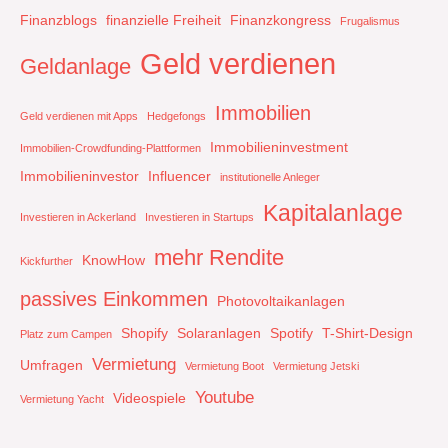
Finanzblogs
finanzielle Freiheit
Finanzkongress
Frugalismus
Geld verdienen
Geldanlage
Immobilien
Geld verdienen mit Apps
Hedgefongs
Immobilieninvestment
Immobilien-Crowdfunding-Plattformen
Immobilieninvestor
Influencer
institutionelle Anleger
Kapitalanlage
Investieren in Ackerland
Investieren in Startups
mehr Rendite
KnowHow
Kickfurther
passives Einkommen
Photovoltaikanlagen
Shopify
Solaranlagen
Spotify
T-Shirt-Design
Platz zum Campen
Vermietung
Umfragen
Vermietung Boot
Vermietung Jetski
Youtube
Videospiele
Vermietung Yacht