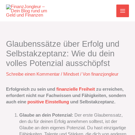
Zum
Inhalt
springen
Glaubenssätze über Erfolg und
Selbstakzeptanz: Wie du dein
volles Potenzial ausschöpfst
Schreibe einen Kommentar
/
Mindset
/ Von
finanzjongleur
Erfolgreich zu sein und
finanzielle Freiheit
zu erreichen,
erfordert nicht nur Fachwissen und Fähigkeiten, sondern
auch eine
positive Einstellung
und Selbstakzeptanz.
Glaube an dein Potenzial:
Der erste Glaubenssatz,
den du für deinen Erfolg annehmen solltest, ist der
Glaube an dein eigenes Potenzial. Du hast einzigartige
Fähigkeiten, Talente und Stärken, die dich von anderen