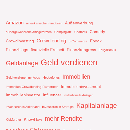
Amazon
Außenwerbung
amerikanische Immobilien
Comedy
außergewöhnliche Anlageformen
Campinglatz
Chatbots
Crowdlending
Crowdinvesting
Ebook
E-Commerce
Finanzblogs
finanzielle Freiheit
Finanzkongress
Frugalismus
Geld verdienen
Geldanlage
Immobilien
Geld verdienen mit Apps
Hedgefongs
Immobilieninvestment
Immobilien-Crowdfunding-Plattformen
Immobilieninvestor
Influencer
institutionelle Anleger
Kapitalanlage
Investieren in Ackerland
Investieren in Startups
mehr Rendite
KnowHow
Kickfurther