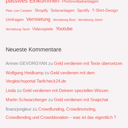
passives Einkommen
Photovoltaikanlagen
Shopify
Solaranlagen
Spotify
T-Shirt-Design
Platz zum Campen
Vermietung
Umfragen
Vermietung Boot
Vermietung Jetski
Youtube
Videospiele
Vermietung Yacht
Neueste Kommentare
Armen GEVORGYAN
zu
Geld verdienen mit Texte übersetzen
Wolfgang Heidkamp
zu
Geld verdienen mit dem
Vergleichsportal Tarifcheck24.de
Linda
zu
Geld verdienen mit Deinem speziellen Wissen
Martin Schwarzberger
zu
Geld verdienen mit Snapchat‭
finanzjongleur
zu
Crowdfunding, Crowdinvesting,
Crowdlending und Crowddonation – was ist das eigentlich ?